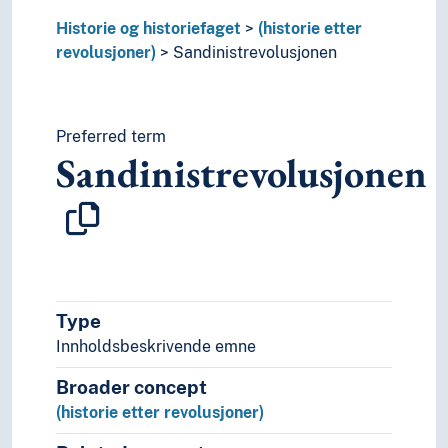
Realfag
Religionsvitenskap
Historie og historiefaget
(historie etter
Rettsvitenskap
revolusjoner)
Sandinistrevolusjonen
Samfunnsvitenskap
Språk
Tid i enheter, stadier og perioder
Preferred term
Sandinistrevolusjonen
Type
Innholdsbeskrivende emne
Broader concept
(historie etter revolusjoner)