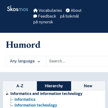
Skip to main
Skosmos
Vocabularies
About
Feedback
på bokmål
på nynorsk
Humord
Any language
Sidebar listing: list and traverse vocabula
A-Z
Hierarchy
New
Informatics and information technology
Informatics
Information technology