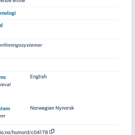
vende emne
knologi
id
enfinningssystemer
English
ems
ieval
Norwegian Nynorsk
stem
tem
.uio.no/humord/c04178