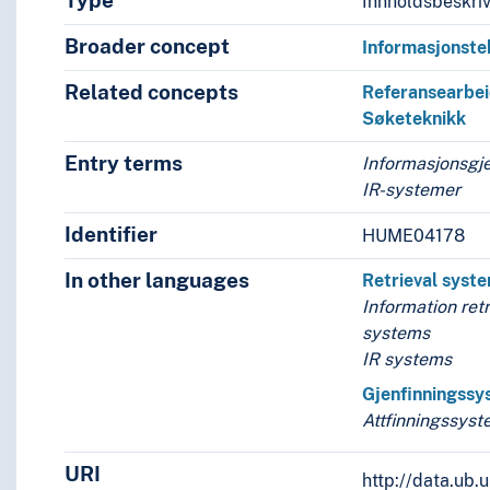
Type
Innholdsbeskri
Broader concept
Informasjonste
Related concepts
Referansearbe
Søketeknikk
Entry terms
Informasjonsgj
IR-systemer
Identifier
HUME04178
In other languages
Retrieval syst
Information retr
systems
IR systems
Gjenfinningssy
Attfinningssys
URI
http://data.ub