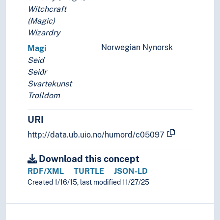
Witchcraft
(Magic)
Wizardry
Norwegian Nynorsk
Magi
Seid
Seiðr
Svartekunst
Trolldom
URI
http://data.ub.uio.no/humord/c05097
Download this concept
RDF/XML
TURTLE
JSON-LD
Created 1/16/15, last modified 11/27/25