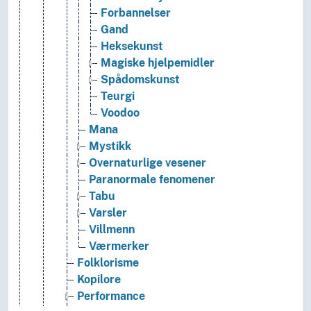
Forbannelser
Gand
Heksekunst
Magiske hjelpemidler
Spådomskunst
Teurgi
Voodoo
Mana
Mystikk
Overnaturlige vesener
Paranormale fenomener
Tabu
Varsler
Villmenn
Værmerker
Folklorisme
Kopilore
Performance