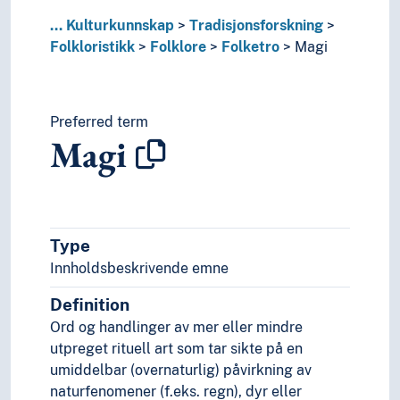
Ritualer
Samtidsfolklore
...
Kulturkunnskap
Tradisjonsforskning
Ordtaksforskning
Folkloristikk
Folklore
Folketro
Magi
Sammenlignende kulturforskning
Tradering
Tradisjonsbegrepet
Preferred term
Kunst
Magi
Lingvistikk
Litteratur
Navn, personer og skikkelser
Næringsliv og økonomi
Pedagogikk
Type
Psykologi
Innholdsbeskrivende emne
Realfag
Religionsvitenskap
Definition
Rettsvitenskap
Ord og handlinger av mer eller mindre
Samfunnsvitenskap
utpreget rituell art som tar sikte på en
Språk
umiddelbar (overnaturlig) påvirkning av
Tid i enheter, stadier og perioder
naturfenomener (f.eks. regn), dyr eller