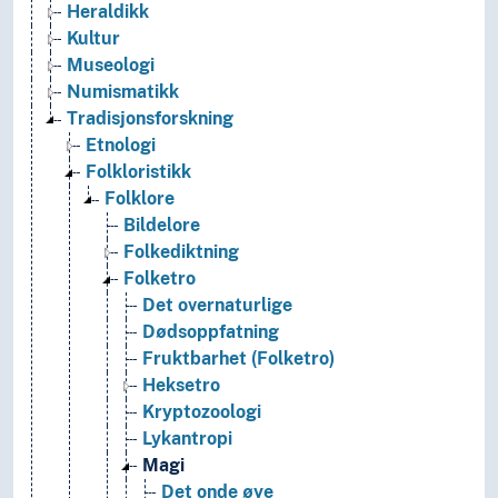
Heraldikk
Kultur
Museologi
Numismatikk
Tradisjonsforskning
Etnologi
Folkloristikk
Folklore
Bildelore
Folkediktning
Folketro
Det overnaturlige
Dødsoppfatning
Fruktbarhet (Folketro)
Heksetro
Kryptozoologi
Lykantropi
Magi
Det onde øye