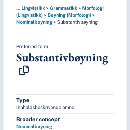
Possessiv
...
Lingvistikk
Grammatikk
Morfologi
Pragmatikk
(Lingvistikk)
Bøyning (Morfologi)
Redundans
Nominalbøyning
Substantivbøyning
Regelmessighet (Lingvistikk)
Reksjon
Rekursjon
Relativisering
Preferred term
Substantivbøyning
Resiproke konstruksjoner
Semantikk
Semantiske roller
Sted og rom (Lingvistikk)
Syntaks
Grensesnitt (Lingvistikk)
Kryptologi
Type
Leksikologi
Innholdsbeskrivende emne
Lingvistiske retninger/skoler
Navneforskning
Broader concept
Oversettelse
Nominalbøyning
Paleografi