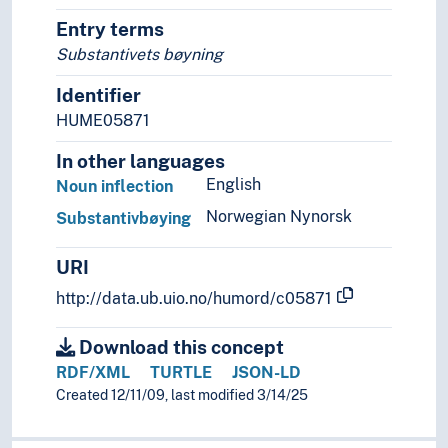
Referanseveksling
Entry terms
Runologi
Substantivets bøyning
Språkanalyse
Identifier
Språkbruk
Språkform
HUME05871
Språkgenerering
In other languages
Språkhistorie (Faget)
English
Noun inflection
Språkkompetanse
Språkkontakt
Norwegian Nynorsk
Substantivbøying
Språklig kompleksitet
Språklig mangfold
URI
Språklige korpora
http://data.ub.uio.no/humord/c05871
Språklige universalia
Språklæring
Download this concept
Språkriktighet
RDF/XML
TURTLE
JSON-LD
Språkrøkt
Created 12/11/09, last modified 3/14/25
Språkslektskap
Språkteknologi