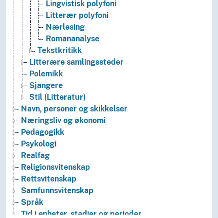
Lingvistisk polyfoni
Litterær polyfoni
Nærlesing
Romananalyse
Tekstkritikk
Litterære samlingssteder
Polemikk
Sjangere
Stil (Litteratur)
Navn, personer og skikkelser
Næringsliv og økonomi
Pedagogikk
Psykologi
Realfag
Religionsvitenskap
Rettsvitenskap
Samfunnsvitenskap
Språk
Tid i enheter, stadier og perioder