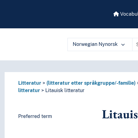
Vocabul
Norwegian Nynorsk
 vocabulary contents by a criterion
Litteratur
(litteratur etter språkgruppe/-familie)
litteratur
Litauisk litteratur
Litauis
Preferred term