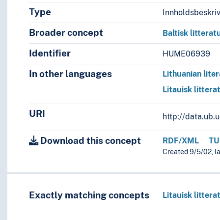
Type
Innholdsbeskri
Broader concept
Baltisk litterat
Identifier
HUME06939
In other languages
Lithuanian lite
Litauisk littera
URI
http://data.ub
Download this concept
RDF/XML
TU
Created 9/5/02, l
Exactly matching concepts
Litauisk littera