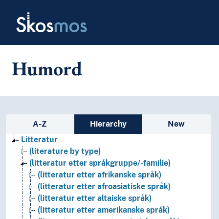
Skip to main
Skosmos
Humord
Sidebar listing: list and traverse
A-Z
Hierarchy
New
Litteratur
(literature by type)
(litteratur etter språkgruppe/-familie)
(litteratur etter afrikanske språk)
(litteratur etter afroasiatiske språk)
(litteratur etter altaiske språk)
(litteratur etter amerikanske språk)