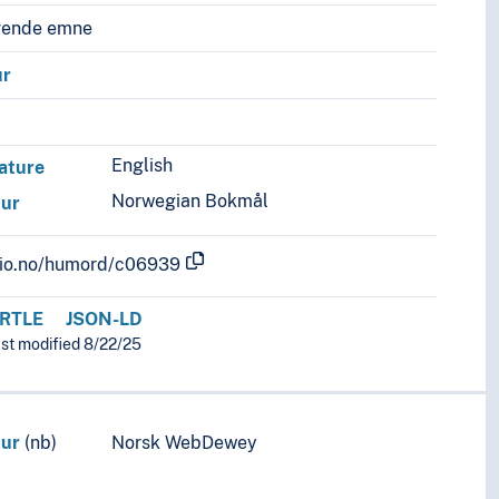
vende emne
ur
English
rature
Norwegian Bokmål
tur
.uio.no/humord/c06939
RTLE
JSON-LD
ast modified 8/22/25
tur
(nb)
Norsk WebDewey