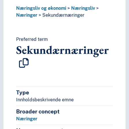
Pedagogikk
Psykologi
Næringsliv og økonomi
Næringsliv
Realfag
Næringer
Sekundærnæringer
Religionsvitenskap
Rettsvitenskap
Samfunnsvitenskap
Preferred term
Språk
Sekundærnæringer
Tid i enheter, stadier og perioder
Type
Innholdsbeskrivende emne
Broader concept
Næringer