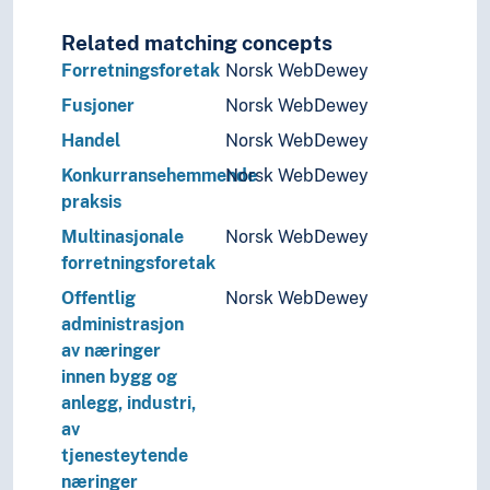
Related matching concepts
Forretningsforetak
Norsk WebDewey
Fusjoner
Norsk WebDewey
Handel
Norsk WebDewey
Konkurransehemmende
Norsk WebDewey
praksis
Multinasjonale
Norsk WebDewey
forretningsforetak
Offentlig
Norsk WebDewey
administrasjon
av næringer
innen bygg og
anlegg, industri,
av
tjenesteytende
næringer