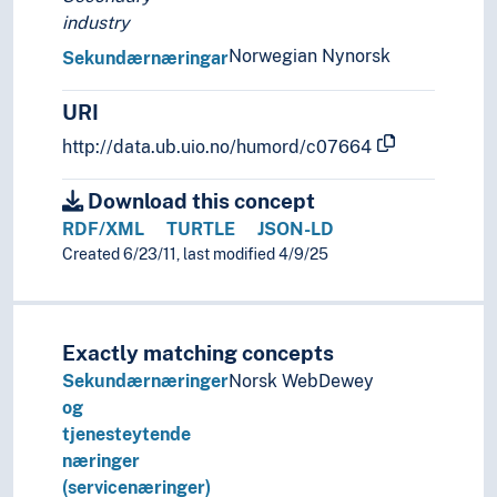
industry
Norwegian Nynorsk
Sekundærnæringar
URI
http://data.ub.uio.no/humord/c07664
Download this concept
RDF/XML
TURTLE
JSON-LD
Created 6/23/11, last modified 4/9/25
Exactly matching concepts
Sekundærnæringer
Norsk WebDewey
og
tjenesteytende
næringer
(servicenæringer)