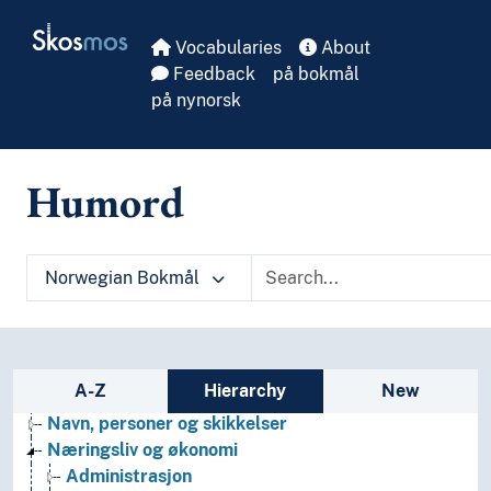
Bibliotekvitenskap
Skip to main
Skosmos
Filosofi
Vocabularies
About
Folkegrupper
Feedback
på bokmål
Formtermer
på nynorsk
Fritid og sport
Generelt
Geografiske navn og historiske stedsnavn
Humord
Helse
Historie og historiefaget
Humaniora
Informatikk og informasjonsteknologi
Norwegian Bokmål
Ingeniørfag
Kulturkunnskap
Kunst
Lingvistikk
Sidebar listing: list and traverse vocabula
A-Z
Hierarchy
New
Litteratur
Navn, personer og skikkelser
Næringsliv og økonomi
Administrasjon