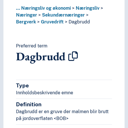
Økonomi
Pedagogikk
...
Næringsliv og økonomi
Næringsliv
Psykologi
Næringer
Sekundærnæringer
Realfag
Bergverk
Gruvedrift
Dagbrudd
Religionsvitenskap
Rettsvitenskap
Samfunnsvitenskap
Preferred term
Språk
Dagbrudd
Tid i enheter, stadier og perioder
Type
Innholdsbeskrivende emne
Definition
Dagbrudd er en gruve der malmen blir brutt
på jordoverflaten <BOB>