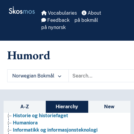
Skip to main
Skosmos
Vocabularies
About
Feedback
på bokmål
på nynorsk
Humord
Arkeologi
Bibliotekvitenskap
Filosofi
Folkegrupper
Norwegian Bokmål
Formtermer
Fritid og sport
Generelt
Geografiske navn og historiske stedsnavn
Sidebar listing: list and traverse vocabula
A-Z
Hierarchy
New
Helse
Historie og historiefaget
Humaniora
Informatikk og informasjonsteknologi