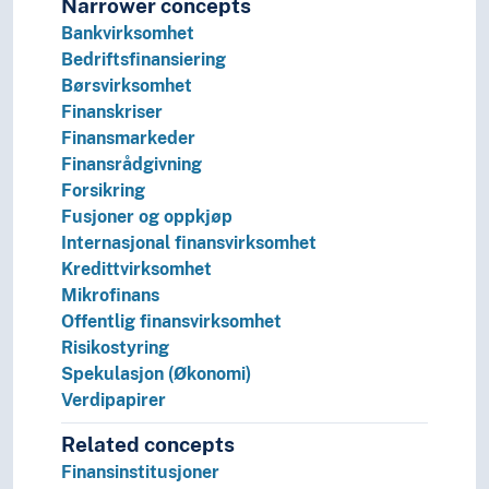
Narrower concepts
Økonomiske transaksjoner
Bankvirksomhet
Pedagogikk
Bedriftsfinansiering
Psykologi
Børsvirksomhet
Realfag
Finanskriser
Religionsvitenskap
Finansmarkeder
Rettsvitenskap
Finansrådgivning
Samfunnsvitenskap
Forsikring
Språk
Fusjoner og oppkjøp
Tid i enheter, stadier og perioder
Internasjonal finansvirksomhet
Kredittvirksomhet
Mikrofinans
Offentlig finansvirksomhet
Risikostyring
Spekulasjon (Økonomi)
Verdipapirer
Related concepts
Finansinstitusjoner