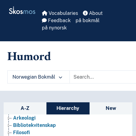
Skip to main
Skosmos
Vocabularies
About
Feedback
på bokmål
på nynorsk
Humord
Norwegian Bokmål
Sidebar listing: list and traverse vocabula
A-Z
Hierarchy
New
Arkeologi
Bibliotekvitenskap
Filosofi