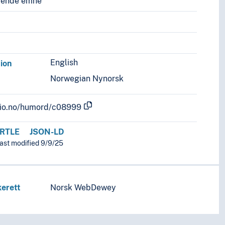
vende emne
English
tion
Norwegian Nynorsk
.uio.no/humord/c08999
RTLE
JSON-LD
last modified 9/9/25
erett
Norsk WebDewey