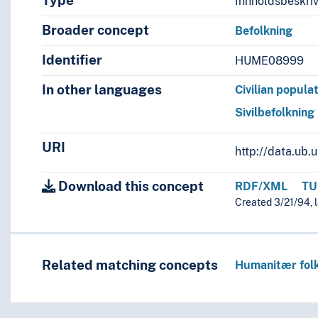
Type
Innholdsbeskri
Broader concept
Befolkning
Identifier
HUME08999
In other languages
Civilian popula
Sivilbefolkning
URI
http://data.ub
Download this concept
RDF/XML
TU
Created 3/21/94, 
Related matching concepts
Humanitær folk