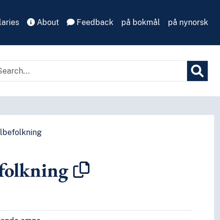
aries
About
Feedback
på bokmål
på nynorsk
ilbefolkning
efolkning