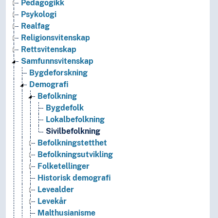
Pedagogikk
Psykologi
Realfag
Religionsvitenskap
Rettsvitenskap
Samfunnsvitenskap
Bygdeforskning
Demografi
Befolkning
Bygdefolk
Lokalbefolkning
Sivilbefolkning
Befolkningstetthet
Befolkningsutvikling
Folketellinger
Historisk demografi
Levealder
Levekår
Malthusianisme