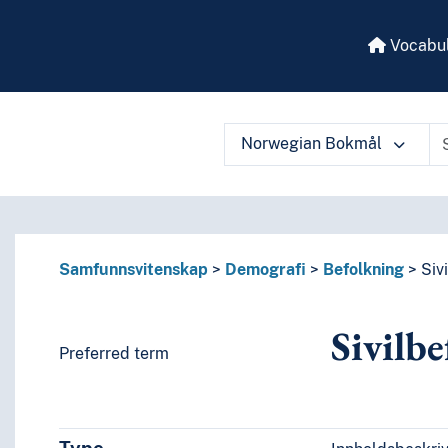
Vocabul
Norwegian Bokmål
 vocabulary contents by a criterion
Samfunnsvitenskap
Demografi
Befolkning
Siv
Sivilb
Preferred term