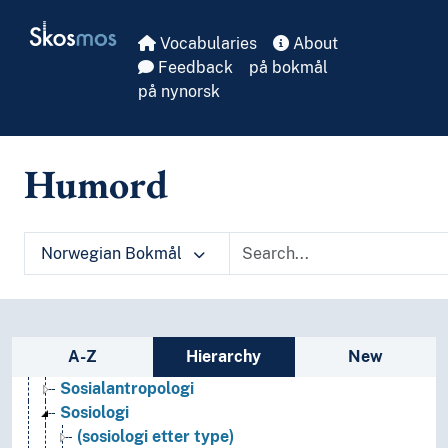
Navn, personer og skikkelser
Skip to main
Skosmos
Næringsliv og økonomi
Vocabularies
About
Pedagogikk
Feedback
på bokmål
Psykologi
på nynorsk
Realfag
Religionsvitenskap
Rettsvitenskap
Humord
Samfunnsvitenskap
Bygdeforskning
Demografi
Framtidsforskning
Norwegian Bokmål
Geografi
Kjønnsforskning
Medievitenskap
Praxeologi
Sidebar listing: list and traverse vocabula
A-Z
Hierarchy
New
Sosial organisasjon
Sosialantropologi
Sosiologi
(sosiologi etter type)