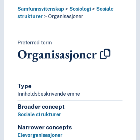
Landbruksorganisasjoner
Lærerorganisasjoner
Samfunnsvitenskap
Sosiologi
Sosiale
Miljøorganisasjoner
strukturer
Organisasjoner
NGO-er
Opphavsrettsorganisasjoner
Ordener (Sammenslutninger)
Preferred term
Overnasjonale organisasjoner
Organisasjoner
Politiske organisasjoner
Regionale organisasjoner
Solidaritetsorganisasjoner
Stiftelser
Studieforbund
Type
Ungdomslag
Innholdsbeskrivende emne
Ungdomsorganisasjoner
Vitenskapsselskaper
Broader concept
Sentrum og periferi
Sosiale strukturer
Sosiale grupper
Narrower concepts
Sosiale roller
Elevorganisasjoner
Stat og kirke