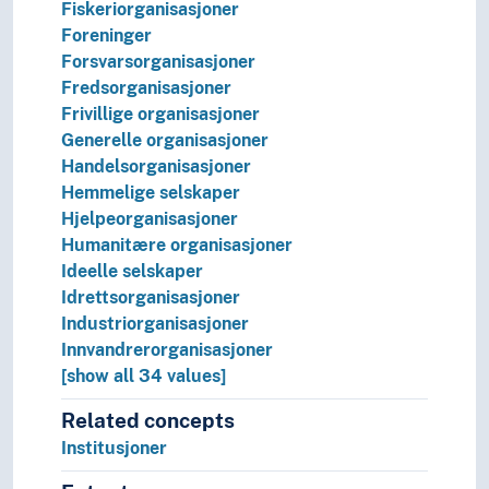
Fiskeriorganisasjoner
Sosiale ulikheter
Foreninger
Sosialstatistikk
Forsvarsorganisasjoner
Sosiologiske teorier
Fredsorganisasjoner
Symbolsk interaksjonisme
Frivillige organisasjoner
Velferd
Generelle organisasjoner
Statistikk
Handelsorganisasjoner
Statsvitenskap
Hemmelige selskaper
Teori og metode (Samfunnsvitenskap)
Hjelpeorganisasjoner
Språk
Humanitære organisasjoner
Tid i enheter, stadier og perioder
Ideelle selskaper
Idrettsorganisasjoner
Industriorganisasjoner
Innvandrerorganisasjoner
[show all 34 values]
Related concepts
Institusjoner