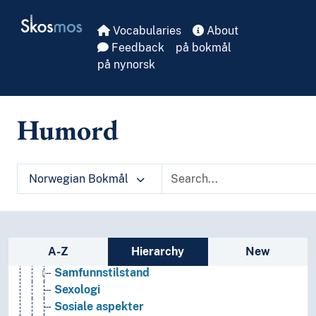
Rettsvitenskap
Skip to main
Skosmos
Samfunnsvitenskap
Vocabularies
About
Bygdeforskning
Feedback
på bokmål
Demografi
på nynorsk
Framtidsforskning
Geografi
Kjønnsforskning
Humord
Medievitenskap
Praxeologi
Sosial organisasjon
Sosialantropologi
Norwegian Bokmål
Sosiologi
(sosiologi etter type)
Arbeidsliv
Kriminologi
Sidebar listing: list and traverse vocabula
A-Z
Hierarchy
New
Samfunn
Samfunnstilstand
Sexologi
Sosiale aspekter