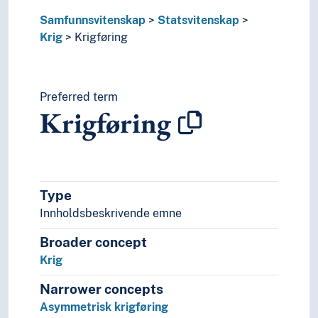
Rettmessig krig
Våpenhvile
Samfunnsvitenskap
Statsvitenskap
Menneskerettigheter
Krig
Krigføring
Myndigheter
Politikk
Politisk filosofi
Preferred term
Politisk makt
Krigføring
Politisk psykologi
Politisk virksomhet
Politiske erklæringer
Politiske grupperinger
Politiske konflikter
Type
Politiske prosesser
Innholdsbeskrivende emne
Politiske systemer
Rettsoppgjør
Broader concept
Revolusjon
Krig
Sikkerhet (Statsvitenskap)
Narrower concepts
Stat
Asymmetrisk krigføring
Statsborgerskap