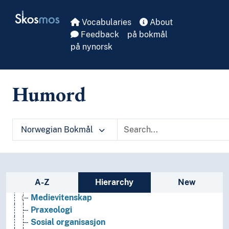
Kunst
Skip to main
Skosmos
Lingvistikk
Vocabularies
About
Litteratur
Feedback
på bokmål
Navn, personer og skikkelser
på nynorsk
Næringsliv og økonomi
Pedagogikk
Psykologi
Humord
Realfag
Religionsvitenskap
Rettsvitenskap
Samfunnsvitenskap
Norwegian Bokmål
Bygdeforskning
Demografi
Framtidsforskning
Geografi
Sidebar listing: list and traverse vocabula
A-Z
Hierarchy
New
Kjønnsforskning
Medievitenskap
Praxeologi
Sosial organisasjon