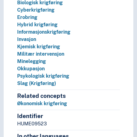
Biologisk krigføring
Statskupp
Cyberkrigføring
Statsmakt
Erobring
Stormakter
Hybrid krigføring
Styresett
Informasjonskrigføring
Verdenssamfunn
Invasjon
Teori og metode (Samfunnsvitenskap)
Kjemisk krigføring
Språk
Militær intervensjon
Tid i enheter, stadier og perioder
Minelegging
Okkupasjon
Psykologisk krigføring
Slag (Krigføring)
Related concepts
Økonomisk krigføring
Identifier
HUME09523
In other languages