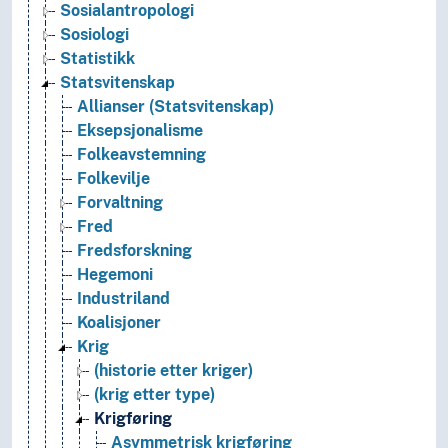
Sosialantropologi
Sosiologi
Statistikk
Statsvitenskap
Allianser (Statsvitenskap)
Eksepsjonalisme
Folkeavstemning
Folkevilje
Forvaltning
Fred
Fredsforskning
Hegemoni
Industriland
Koalisjoner
Krig
(historie etter kriger)
(krig etter type)
Krigføring
Asymmetrisk krigføring