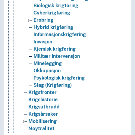
Biologisk krigføring
Cyberkrigføring
Erobring
Hybrid krigføring
Informasjonskrigføring
Invasjon
Kjemisk krigføring
Militær intervensjon
Minelegging
Okkupasjon
Psykologisk krigføring
Slag (Krigføring)
Krigsfronter
Krigshistorie
Krigsutbrudd
Krigsårsaker
Mobilisering
Nøytralitet