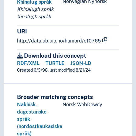
Norwegian Nynorsk
Khinalug språk
Khinalugh språk
Xinalugh språk
URI
http://data.ub.uio.no/humord/c10765
Download this concept
RDF/XML
TURTLE
JSON-LD
Created 6/3/98, last modified 8/21/24
Broader matching concepts
Nakhisk-
Norsk WebDewey
dagestanske
språk
(nordøstkaukasiske
språk)