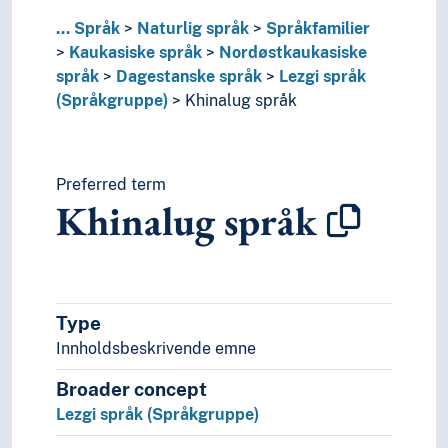
Substrat
...
Språk
Naturlig språk
Språkfamilier
Særspråk
Kaukasiske språk
Nordøstkaukasiske
Truede språk
språk
Dagestanske språk
Lezgi språk
Verdensspråk
(Språkgruppe)
Khinalug språk
Språkevnen
Språkhistorie
Språkkultur
Tid i enheter, stadier og perioder
Preferred term
Khinalug språk
Type
Innholdsbeskrivende emne
Broader concept
Lezgi språk (Språkgruppe)