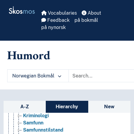
Realfag
Skip to main
Skosmos
Religionsvitenskap
Vocabularies
About
Rettsvitenskap
Feedback
på bokmål
Samfunnsvitenskap
på nynorsk
Bygdeforskning
Demografi
Framtidsforskning
Humord
Geografi
Kjønnsforskning
Medievitenskap
Praxeologi
Norwegian Bokmål
Sosial organisasjon
Sosialantropologi
Sosiologi
(sosiologi etter type)
Sidebar listing: list and traverse vocabula
A-Z
Hierarchy
New
Arbeidsliv
Kriminologi
Samfunn
Samfunnstilstand