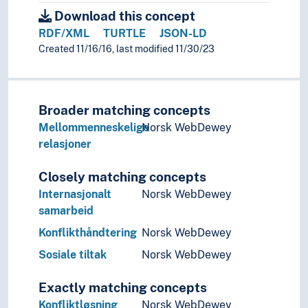
Offentlig debatt
Download this concept
Offentlig mening
RDF/XML
TURTLE
JSON-LD
Oppløsningsrett
Created 11/16/16, last modified 11/30/23
Politisk deltakelse
Politisk diskurs
Politiske endringer
Postnasjonalisme
Broader matching concepts
Riksoppløsning
Mellommenneskelige
Norsk WebDewey
Rikssamling
relasjoner
Sakseierskap
Statsbygging
Closely matching concepts
Statsdannelse
Internasjonalt
Norsk WebDewey
Statssammenbrudd
samarbeid
Stemmerettsutvidelser
Konflikthåndtering
Norsk WebDewey
Subsidiaritetsprinsippet
Unionsoppløsning
Sosiale tiltak
Norsk WebDewey
Valg
Politiske systemer
Exactly matching concepts
Rettsoppgjør
Konfliktløsning
Norsk WebDewey