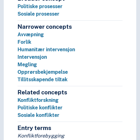
Allianser (Statsvitenskap)
Politiske prosesser
Eksepsjonalisme
Sosiale prosesser
Folkeavstemning
Folkevilje
Narrower concepts
Forvaltning
Avvæpning
Fred
Forlik
Fredsforskning
Humanitær intervensjon
Hegemoni
Intervensjon
Industriland
Megling
Koalisjoner
Opprørsbekjempelse
Krig
Tillitsskapende tiltak
Menneskerettigheter
Related concepts
Myndigheter
Konfliktforskning
Politikk
Politiske konflikter
Politisk filosofi
Sosiale konflikter
Politisk makt
Politisk psykologi
Entry terms
Politisk virksomhet
Konfliktforebygging
Politiske erklæringer