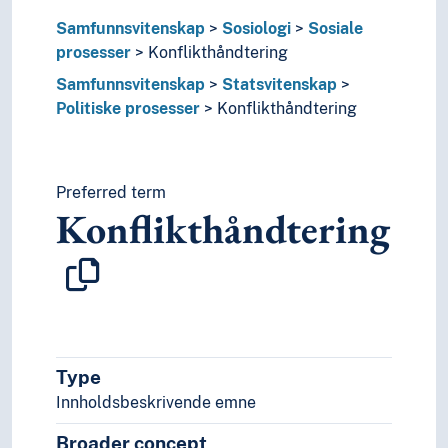
Sosial endring
Sosial kontroll
Samfunnsvitenskap
Sosiologi
Sosiale
Sosial mobilitet
prosesser
Konflikthåndtering
Sosial rettferdighet
Samfunnsvitenskap
Statsvitenskap
Sosiale valg
Politiske prosesser
Konflikthåndtering
Sosialisering
Stigmatisering
Tvangsforflytning
Preferred term
Uavhengighet
Konflikthåndtering
Utnytting (Sosiale prosesser)
Sosiale relasjoner
Sosiale strukturer
Sosiale ulikheter
Sosialstatistikk
Sosiologiske teorier
Symbolsk interaksjonisme
Type
Velferd
Innholdsbeskrivende emne
Statistikk
Statsvitenskap
Broader concept