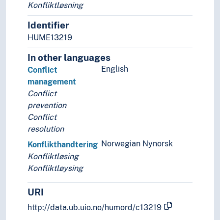
Konfliktløsning
Politiske grupperinger
Politiske konflikter
Identifier
Politiske prosesser
HUME13219
Detronisering
Høringer
In other languages
Interpellasjon
English
Conflict
Investitur
management
Kartellisering (Politisk prosess)
Conflict
Konflikthåndtering
prevention
Avvæpning
Conflict
Forlik
resolution
Humanitær intervensjon
Norwegian Nynorsk
Konflikthandtering
Intervensjon
Konfliktløsing
Megling
Konfliktløysing
Opprørsbekjempelse
Tillitsskapende tiltak
URI
Lobbyvirksomhet
http://data.ub.uio.no/humord/c13219
Lovgivning