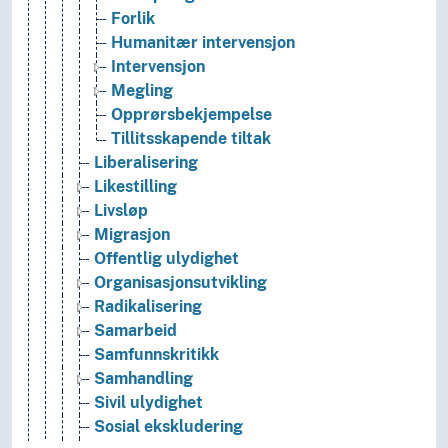
Forlik
Humanitær intervensjon
Intervensjon
Megling
Opprørsbekjempelse
Tillitsskapende tiltak
Liberalisering
Likestilling
Livsløp
Migrasjon
Offentlig ulydighet
Organisasjonsutvikling
Radikalisering
Samarbeid
Samfunnskritikk
Samhandling
Sivil ulydighet
Sosial ekskludering