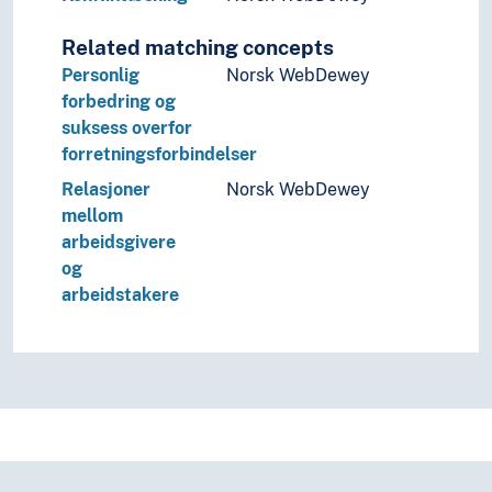
Revolusjon
Sikkerhet (Statsvitenskap)
Related matching concepts
Stat
Personlig
Norsk WebDewey
Statsborgerskap
forbedring og
Statskupp
suksess overfor
Statsmakt
forretningsforbindelser
Stormakter
Relasjoner
Norsk WebDewey
Styresett
mellom
Verdenssamfunn
arbeidsgivere
Teori og metode (Samfunnsvitenskap)
og
Språk
arbeidstakere
Tid i enheter, stadier og perioder