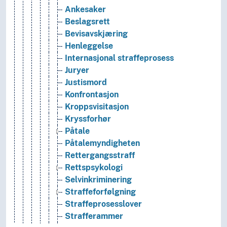
Ankesaker
Beslagsrett
Bevisavskjæring
Henleggelse
Internasjonal straffeprosess
Juryer
Justismord
Konfrontasjon
Kroppsvisitasjon
Kryssforhør
Påtale
Påtalemyndigheten
Rettergangsstraff
Rettspsykologi
Selvinkriminering
Straffeforfølgning
Straffeprosesslover
Strafferammer