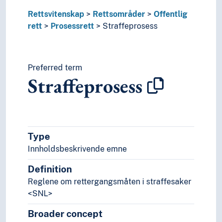
Tilståelser
Tiltalebeslutning
Rettsvitenskap
Rettsområder
Offentlig
Tvister
rett
Prosessrett
Straffeprosess
Skatterett
Sosialrett
Statsrett
Preferred term
Strafferett
Straffeprosess
Undervisningsrett
Privatrett
Rettsfilosofi
Rettshistorie
Rettshåndhevelse
Type
Rettsoppfatning
Innholdsbeskrivende emne
Rettsteori
Utlendingsrett
Definition
Rettssikkerhet
Reglene om rettergangsmåten i straffesaker
Rettssystemer
<SNL>
Samfunnsvitenskap
Broader concept
Språk