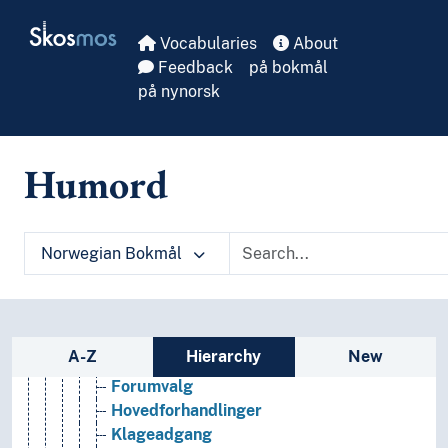
Idrettsrett
Skip to main
Skosmos
Kirkerett
Vocabularies
About
Konkursrett
Feedback
på bokmål
Kriminologi
på nynorsk
Militærrett
Miljørett
Næringsrett
Humord
Prosessrett
Advokatrett
Aktiv saksstyring
Alternative tvisteløsninger
Norwegian Bokmål
Bevisbyrde
Domstoler
Domstollover
Eder
Sidebar listing: list and traverse vocabula
A-Z
Hierarchy
New
Forkynnelse (Rettsvitenskap)
Forumvalg
Hovedforhandlinger
Klageadgang