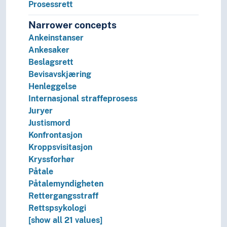
Prosessrett
Tid i enheter, stadier og perioder
Narrower concepts
Ankeinstanser
Ankesaker
Beslagsrett
Bevisavskjæring
Henleggelse
Internasjonal straffeprosess
Juryer
Justismord
Konfrontasjon
Kroppsvisitasjon
Kryssforhør
Påtale
Påtalemyndigheten
Rettergangsstraff
Rettspsykologi
[show all 21 values]