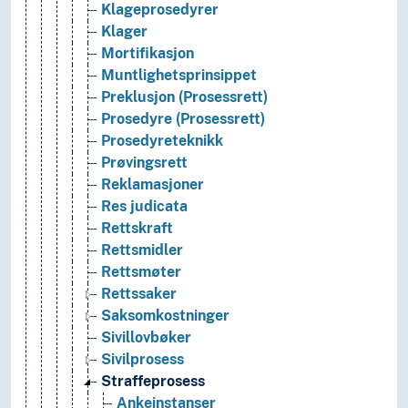
Klageprosedyrer
Klager
Mortifikasjon
Muntlighetsprinsippet
Preklusjon (Prosessrett)
Prosedyre (Prosessrett)
Prosedyreteknikk
Prøvingsrett
Reklamasjoner
Res judicata
Rettskraft
Rettsmidler
Rettsmøter
Rettssaker
Saksomkostninger
Sivillovbøker
Sivilprosess
Straffeprosess
Ankeinstanser