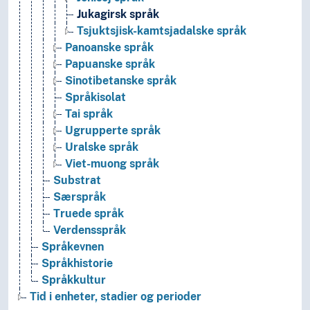
Jukagirsk språk
Tsjuktsjisk-kamtsjadalske språk
Panoanske språk
Papuanske språk
Sinotibetanske språk
Språkisolat
Tai språk
Ugrupperte språk
Uralske språk
Viet-muong språk
Substrat
Særspråk
Truede språk
Verdensspråk
Språkevnen
Språkhistorie
Språkkultur
Tid i enheter, stadier og perioder