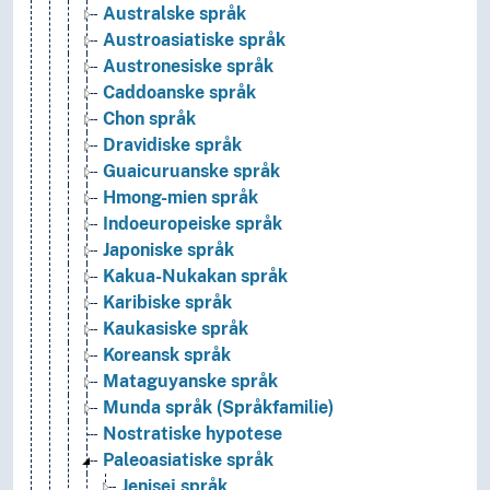
Australske språk
Austroasiatiske språk
Austronesiske språk
Caddoanske språk
Chon språk
Dravidiske språk
Guaicuruanske språk
Hmong-mien språk
Indoeuropeiske språk
Japoniske språk
Kakua-Nukakan språk
Karibiske språk
Kaukasiske språk
Koreansk språk
Mataguyanske språk
Munda språk (Språkfamilie)
Nostratiske hypotese
Paleoasiatiske språk
Jenisej språk