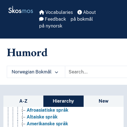
Blandete språk
Skip to main
Skosmos
Dialekter
Vocabularies
About
Fagspråk
Feedback
på bokmål
Fremmedspråk
på nynorsk
Idiolekter
Kontrollerte språk
Lingua franca
Humord
Minoritetsspråk
Morsmål
Nasjonalspråk
Pidgin- og kreolspråk
Norwegian Bokmål
Sjargong
Skjulespråk
Sosiolekter
Språkfamilier
Sidebar listing: list and traverse vocabula
A-Z
Hierarchy
New
Afrikanske språk
Afroasiatiske språk
Altaiske språk
Amerikanske språk