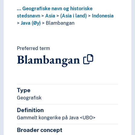
Kambodsja
Kasakhstan
...
Geografiske navn og historiske
Kina
stedsnavn
Asia
(Asia i land)
Indonesia
Kirgisistan
Java (Øy)
Blambangan
Kuwait
Laos
Libanon
Preferred term
Malaysia
Blambangan
Maldivene
Moab
Mongolia
Myanmar
Nepal
Type
Nord-Korea
Geografisk
Oman
Pakistan
Definition
Qatar
Gammelt kongerike på Java <UBO>
Saudi-Arabia
Broader concept
Singapore