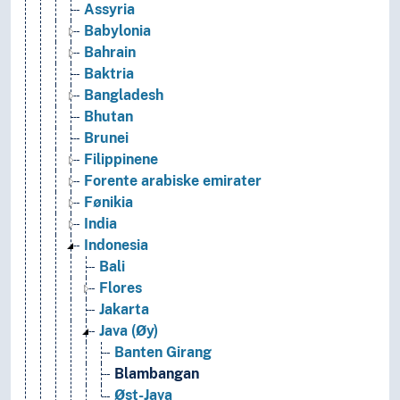
Assyria
Babylonia
Bahrain
Baktria
Bangladesh
Bhutan
Brunei
Filippinene
Forente arabiske emirater
Fønikia
India
Indonesia
Bali
Flores
Jakarta
Java (Øy)
Banten Girang
Blambangan
Øst-Java