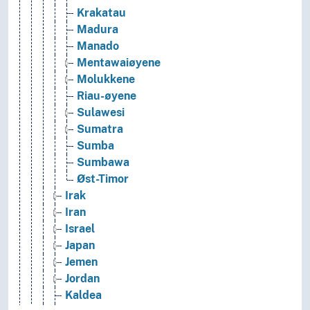
Krakatau
Madura
Manado
Mentawaiøyene
Molukkene
Riau-øyene
Sulawesi
Sumatra
Sumba
Sumbawa
Øst-Timor
Irak
Iran
Israel
Japan
Jemen
Jordan
Kaldea