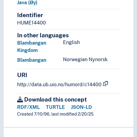
Java (Øy)
Sri Lanka
Syria
Identifier
Sør-Korea
HUME14400
Tadsjikistan
Taiwan
In other languages
Thailand
English
Blambangan
Turkmenistan
Kingdom
Tyrkia
Norwegian Nynorsk
Blambangan
Usbekistan
Vietnam
URI
(Asia i områder/regioner)
(elver i Asia)
http://data.ub.uio.no/humord/c14400
Palearktis
Europa
Download this concept
Havområder
RDF/XML
TURTLE
JSON-LD
Oseania
Created 7/10/96, last modified 2/20/25
Store landområder og imperier
Helse
Historie og historiefaget