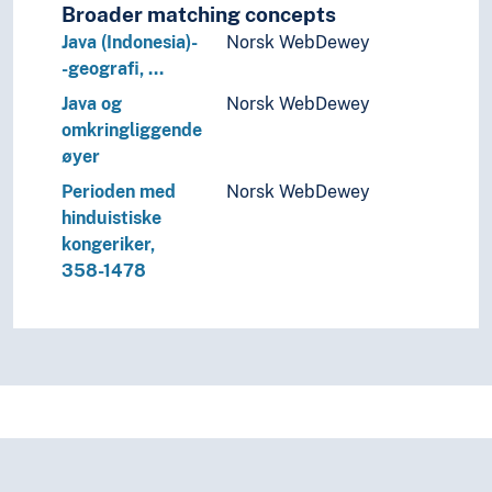
Broader matching concepts
Humaniora
Java (Indonesia)-
Norsk WebDewey
Informatikk og informasjonsteknologi
-geografi, …
Ingeniørfag
Kulturkunnskap
Java og
Norsk WebDewey
Kunst
omkringliggende
Lingvistikk
øyer
Litteratur
Perioden med
Norsk WebDewey
Navn, personer og skikkelser
hinduistiske
Næringsliv og økonomi
kongeriker,
Pedagogikk
358-1478
Psykologi
Realfag
Religionsvitenskap
Rettsvitenskap
Samfunnsvitenskap
Språk
Tid i enheter, stadier og perioder