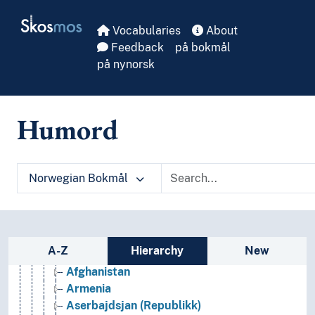
Skip to main
Skosmos
Vocabularies
About
Feedback
på bokmål
på nynorsk
Arkeologi
Bibliotekvitenskap
Filosofi
Humord
Folkegrupper
Formtermer
Fritid og sport
Generelt
Norwegian Bokmål
Geografiske navn og historiske stedsnavn
Afrika
Amerika
Asia
Sidebar listing: list and traverse vocabula
A-Z
Hierarchy
New
(Asia i land)
Afghanistan
Armenia
Aserbajdsjan (Republikk)