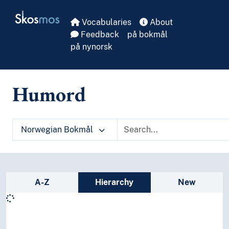
Skip to main
Skosmos
Vocabularies
About
Feedback
på bokmål
på nynorsk
Humord
Norwegian Bokmål
Sidebar listing: list and traverse vocabula
A-Z
Hierarchy
New