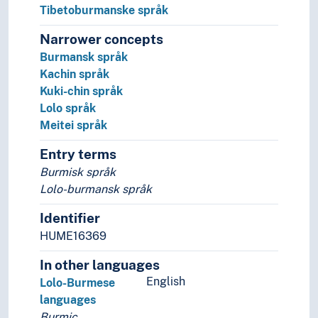
Tid i enheter, stadier og perioder
Tibetoburmanske språk
Narrower concepts
Burmansk språk
Kachin språk
Kuki-chin språk
Lolo språk
Meitei språk
Entry terms
Burmisk språk
Lolo-burmansk språk
Identifier
HUME16369
In other languages
English
Lolo-Burmese
languages
Burmic