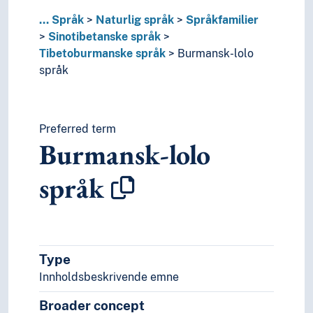
Rabha språk
Sunwar språk
...
Språk
Naturlig språk
Språkfamilier
Tagin språk
Sinotibetanske språk
Tani språk
Tibetoburmanske språk
Burmansk-lolo
Thakali språk
språk
Thangmi språk
Zhang-zhung språk
Språkisolat
Preferred term
Tai språk
Burmansk-lolo
Ugrupperte språk
Uralske språk
språk
Viet-muong språk
Substrat
Særspråk
Truede språk
Verdensspråk
Type
Språkevnen
Innholdsbeskrivende emne
Språkhistorie
Språkkultur
Broader concept