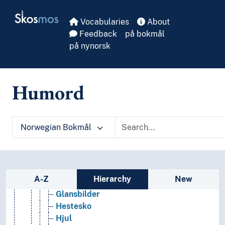
Blyanter
Skip to main
Skosmos
Bokmerker
Vocabularies
About
Briller
Feedback
på bokmål
Brødristere
på nynorsk
Båndopptakere
Dalahester (Artefakter)
Drikkestell
Humord
Duker
Elektroniske sigaretter
Esker
Fat
Norwegian Bokmål
Fingerbøl
Flaskeskip
Forsterkere
Fottøy
Sidebar listing: list and traverse vocabula
A-Z
Hierarchy
New
Gardiner
Glansbilder
Hestesko
Hjul