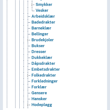
Smykker
Vesker
Arbeidsklær
Badedrakter
Barneklær
Bellinger
Brudekjoler
Bukser
Dresser
Dukkeklær
Dåpsdrakter
Embetsdrakter
Folkedrakter
Forkledninger
Forklær
Gensere
Hansker
Hodeplagg