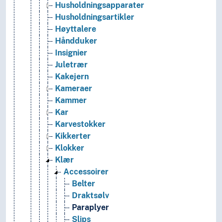
Husholdningsapparater
Husholdningsartikler
Høyttalere
Håndduker
Insignier
Juletrær
Kakejern
Kameraer
Kammer
Kar
Karvestokker
Kikkerter
Klokker
Klær
Accessoirer
Belter
Draktsølv
Paraplyer
Slips