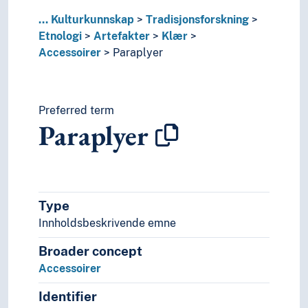
Jakker
Kapper
...
Kulturkunnskap
Tradisjonsforskning
Kimonoer
Etnologi
Artefakter
Klær
Knapper
Accessoirer
Paraplyer
Kofter
Kvinneklær
Moteklær
Preferred term
Palla
Paraplyer
Pannelin
Pelsverk
Sarier (Klesplagg)
Shorts
Sjal
Type
Skjørt
Innholdsbeskrivende emne
Slør
Sokker
Broader concept
Strømper
Accessoirer
Togaer
Identifier
Undertøy