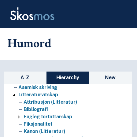
Skip to main
Skosmos
Humord
Litteratur
(literature by type)
(litteratur etter språkgruppe/-familie)
Sidebar listing: list and traverse
A-Z
Hierarchy
New
Adaptasjonar (Litteratur)
Asemisk skriving
Litteraturvitskap
Attribusjon (Litteratur)
Bibliografi
Fagleg forfattarskap
Fiksjonalitet
Kanon (Litteratur)