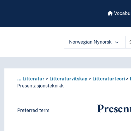
Vocabul
Norwegian Nynorsk
 vocabulary contents by a criterion
...
Litteratur
Litteraturvitskap
Litteraturteori
Presentasjonsteknikk
Presen
Preferred term