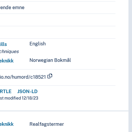
vende emne
English
ills
echniques
Norwegian Bokmål
eknikk
.uio.no/humord/c18521
RTLE
JSON-LD
ast modified 12/18/23
eknikk
Realfagstermer