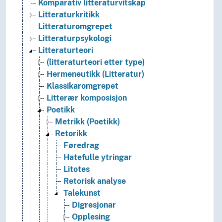
Komparativ litteraturvitskap
Litteraturkritikk
Litteraturomgrepet
Litteraturpsykologi
Litteraturteori
(litteraturteori etter type)
Hermeneutikk (Litteratur)
Klassikaromgrepet
Litterær komposisjon
Poetikk
Metrikk (Poetikk)
Retorikk
Føredrag
Hatefulle ytringar
Litotes
Retorisk analyse
Talekunst
Digresjonar
Opplesing