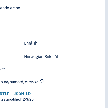
vende emne
English
Norwegian Bokmål
tes
.uio.no/humord/c18533
RTLE
JSON-LD
 last modified 12/3/25