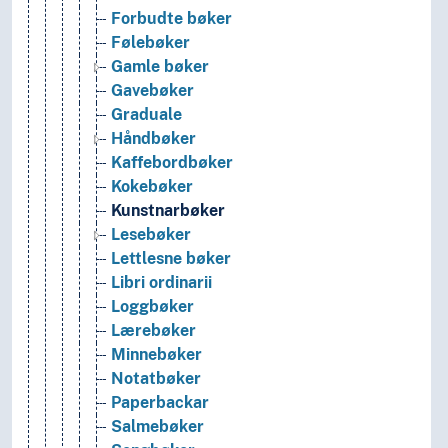
Forbudte bøker
Følebøker
Gamle bøker
Gavebøker
Graduale
Håndbøker
Kaffebordbøker
Kokebøker
Kunstnarbøker
Lesebøker
Lettlesne bøker
Libri ordinarii
Loggbøker
Lærebøker
Minnebøker
Notatbøker
Paperbackar
Salmebøker