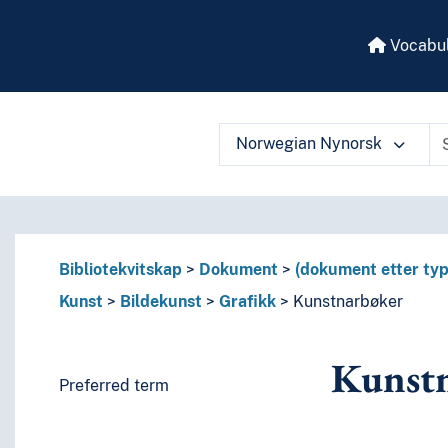
Vocabul
Norwegian Nynorsk
 vocabulary contents by a criterion
Bibliotekvitskap
Dokument
(dokument etter typ
Kunst
Bildekunst
Grafikk
Kunstnarbøker
Kunst
Preferred term