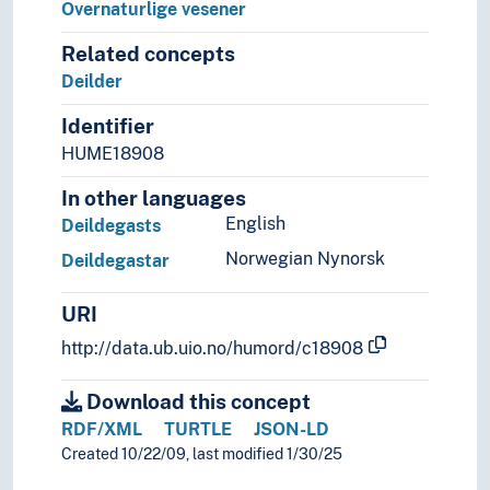
Overnaturlige vesener
Ordtaksforskning
Sammenlignende kulturforskning
Related concepts
Tradering
Deilder
Tradisjonsbegrepet
Kunst
Identifier
Lingvistikk
HUME18908
Litteratur
Navn, personer og skikkelser
In other languages
Næringsliv og økonomi
English
Deildegasts
Pedagogikk
Norwegian Nynorsk
Deildegastar
Psykologi
Realfag
URI
Religionsvitenskap
http://data.ub.uio.no/humord/c18908
Rettsvitenskap
Samfunnsvitenskap
Download this concept
Språk
RDF/XML
TURTLE
JSON-LD
Tid i enheter, stadier og perioder
Created 10/22/09, last modified 1/30/25