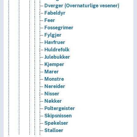
Dverger (Overnaturlige vesener)
Fabeldyr
Feer
Fossegrimer
Fylgjer
Havfruer
Huldrefolk
Julebukker
Kjemper
Marer
Monstre
Nereider
Nisser
Nøkker
Poltergeister
Skipsnissen
Spøkelser
Stalloer