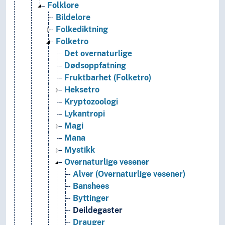
Folklore
Bildelore
Folkediktning
Folketro
Det overnaturlige
Dødsoppfatning
Fruktbarhet (Folketro)
Heksetro
Kryptozoologi
Lykantropi
Magi
Mana
Mystikk
Overnaturlige vesener
Alver (Overnaturlige vesener)
Banshees
Byttinger
Deildegaster
Drauger