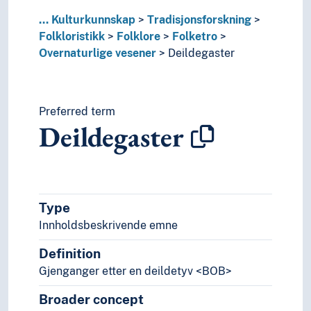
Svanjomfru
Troll
...
Kulturkunnskap
Tradisjonsforskning
Undiner
Folkloristikk
Folklore
Folketro
Utburder
Overnaturlige vesener
Deildegaster
Vampyrer
Varulver
Vetter
Preferred term
Yōkai (Overnaturlige vesener)
Deildegaster
Zombier
Paranormale fenomener
Tabu
Varsler
Villmenn
Type
Værmerker
Innholdsbeskrivende emne
Folklorisme
Kopilore
Definition
Performance
Gjenganger etter en deildetyv <BOB>
Ritualer
Broader concept
Samtidsfolklore