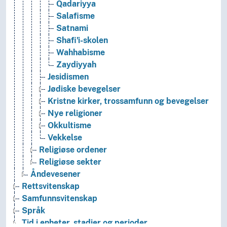
Qadariyya
Salafisme
Satnami
Shafi'i-skolen
Wahhabisme
Zaydiyyah
Jesidismen
Jødiske bevegelser
Kristne kirker, trossamfunn og bevegelser
Nye religioner
Okkultisme
Vekkelse
Religiøse ordener
Religiøse sekter
Åndevesener
Rettsvitenskap
Samfunnsvitenskap
Språk
Tid i enheter, stadier og perioder