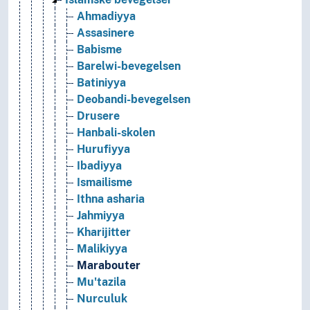
Ahmadiyya
Assasinere
Babisme
Barelwi-bevegelsen
Batiniyya
Deobandi-bevegelsen
Drusere
Hanbali-skolen
Hurufiyya
Ibadiyya
Ismailisme
Ithna asharia
Jahmiyya
Kharijitter
Malikiyya
Marabouter
Mu'tazila
Nurculuk