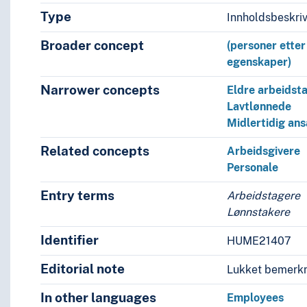
Type
Innholdsbeskri
Broader concept
(personer etter
egenskaper)
Narrower concepts
Eldre arbeidst
Lavtlønnede
Midlertidig ans
Related concepts
Arbeidsgivere
Personale
Entry terms
Arbeidstagere
Lønnstakere
Identifier
HUME21407
Editorial note
Lukket bemerkn
In other languages
Employees