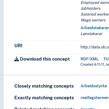
Employed earn
Jobholders
Salaried worke
Wage earners
Arbeidstakara
Lønstakarar
URI
http://data.ub
Download this concept
RDF/XML
TU
Created 4/11/11, l
Closely matching concepts
Arbeidsstyrke
Exactly matching concepts
realfagsterme