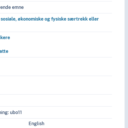
vende emne
 sosiale, økonomiske og fysiske særtrekk eller
akere
atte
ing: ubo11
English