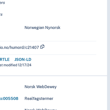
ers
rs
Norwegian Nynorsk
r
.uio.no/humord/c21407
RTLE
JSON-LD
ast modified 12/17/24
Norsk WebDewey
r:c005508
Realfagstermer