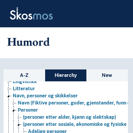
Skip to main
Formtermer
Skosmos
Fritid og sport
Generelt
Geografiske navn og historiske stedsnavn
Helse
Humord
Historie og historiefaget
Humaniora
Informatikk og informasjonsteknologi
Ingeniørfag
Kulturkunnskap
Sidebar listing: list and traverse
Kunst
A-Z
Hierarchy
New
Lingvistikk
Litteratur
Navn, personer og skikkelser
Navn (Fiktive personer, guder, gjenstander, funn osv
Personer
(personer etter alder, kjønn og slektskap)
(personer etter sosiale, økonomiske og fysiske s
Adelige personer