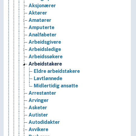
Aksjonærer
Aktører
Amatører
Amputerte
Analfabeter
Arbeidsgivere
Arbeidsledige
Arbeidssøkere
Arbeidstakere
Eldre arbeidstakere
Lavtlønnede
Midlertidig ansatte
Arrestanter
Arvinger
Asketer
Autister
Autodidakter
Avvikere