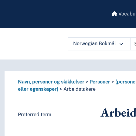
Vocabul
Norwegian Bokmål
 vocabulary contents by a criterion
Navn, personer og skikkelser
Personer
(persone
eller egenskaper)
Arbeidstakere
.)
Arbeid
Preferred term
ærtrekk eller egenskaper)