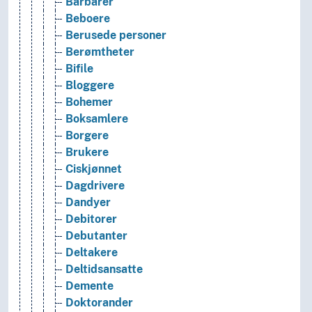
Barbarer
Beboere
Berusede personer
Berømtheter
Bifile
Bloggere
Bohemer
Boksamlere
Borgere
Brukere
Ciskjønnet
Dagdrivere
Dandyer
Debitorer
Debutanter
Deltakere
Deltidsansatte
Demente
Doktorander