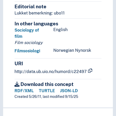
Editorial note
Vitenskapssosiologi
Økonomisk sosiologi
Lukket bemerkning: ubo11
Arbeidsliv
In other languages
Kriminologi
English
Sociology of
Samfunn
film
Samfunnstilstand
Film sociology
Sexologi
Sosiale aspekter
Norwegian Nynorsk
Filmsosiologi
Sosiale bevegelser
Sosiale kontrakter
URI
Sosiale problemer
http://data.ub.uio.no/humord/c22497
Sosiale prosesser
Sosiale relasjoner
Download this concept
Sosiale strukturer
RDF/XML
TURTLE
JSON-LD
Sosiale ulikheter
Created 5/26/11, last modified 9/15/25
Sosialstatistikk
Sosiologiske teorier
Symbolsk interaksjonisme