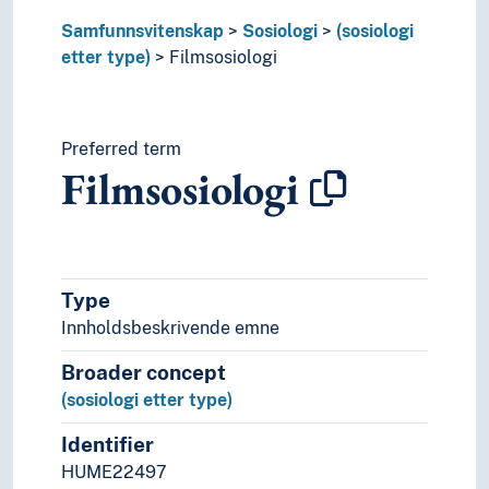
Mikrososiologi
Samfunnsvitenskap
Sosiologi
(sosiologi
Militærsosiologi
etter type)
Filmsosiologi
Miljøsosiologi
Moralsosiologi
Musikksosiologi
Organisasjonssosiologi
Preferred term
Filmsosiologi
Politisk sosiologi
Politisosiologi
Profesjonssosiologi
Religionssosiologi
Religiøs kompleksitet
Type
Rettssosiologi
Innholdsbeskrivende emne
Sosiobiologi
Sosiolingvistikk
Broader concept
Teatersosiologi
(sosiologi etter type)
Tidssosiologi
Ungdomssosiologi
Identifier
Utdanningssosiologi
HUME22497
Utviklingssosiologi