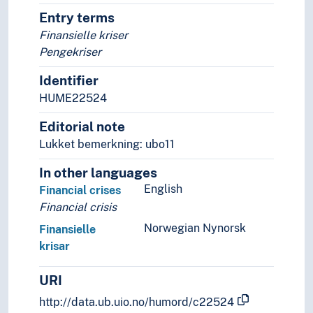
Religionsvitenskap
Entry terms
Rettsvitenskap
Finansielle kriser
Samfunnsvitenskap
Pengekriser
Språk
Tid i enheter, stadier og perioder
Identifier
HUME22524
Editorial note
Lukket bemerkning: ubo11
In other languages
English
Financial crises
Financial crisis
Norwegian Nynorsk
Finansielle
krisar
URI
http://data.ub.uio.no/humord/c22524