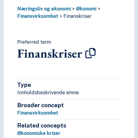
Nytte-kostnadsanalyser
Oppgjør (Økonomi)
Næringsliv og økonomi
Økonomi
Selvforsyning
Finansvirksomhet
Finanskriser
Økonomisk analyse
Økonomisk integrasjon
Økonomisk makt
Preferred term
Økonomisk planlegging
Finanskriser
Økonomisk samarbeid
Økonomisk tilstand
Økonomisk utvikling
Økonomiske insentiver
Økonomiske modeller
Type
Økonomiske reformer
Innholdsbeskrivende emne
Økonomiske soner
Økonomiske teorier
Broader concept
Økonomiske transaksjoner
Finansvirksomhet
Pedagogikk
Related concepts
Psykologi
Økonomiske kriser
Realfag