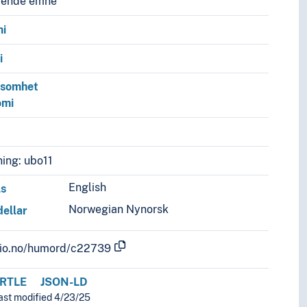
vende emne
mi
i
ksomhet
omi
ing: ubo11
English
ls
Norwegian Nynorsk
ellar
.uio.no/humord/c22739
RTLE
JSON-LD
last modified 4/23/25