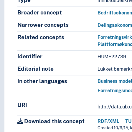
Type
Innholdsbeskri
Broader concept
Bedriftsøkono
Narrower concepts
Delingsøkonom
Related concepts
Forretningsvir
Plattformøkon
Identifier
HUME22739
Editorial note
Lukket bemerkn
In other languages
Business mode
Forretningsmod
URI
http://data.ub
Download this concept
RDF/XML
TU
Created 10/6/15, 