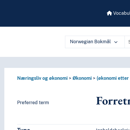
Vocabul
Norwegian Bokmål
 vocabulary contents by a criterion
Næringsliv og økonomi
Økonomi
(økonomi etter
Forret
Preferred term