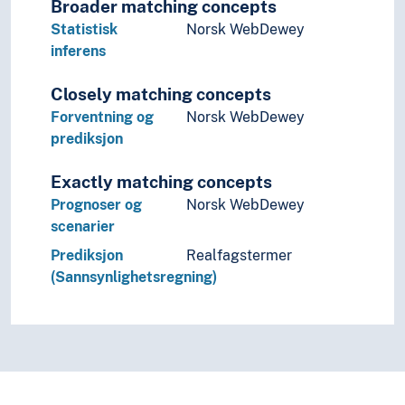
Broader matching concepts
Verdibegrepet
Verdiformidling
Statistisk
Norsk WebDewey
Vernetiltak
inferens
Villedning
Closely matching concepts
Vitenskap
Vurdering
Forventning og
Norsk WebDewey
Ødeleggelse
prediksjon
Åndsverk
Geografiske navn og historiske stedsnavn
Exactly matching concepts
Helse
Prognoser og
Norsk WebDewey
Historie og historiefaget
scenarier
Humaniora
Prediksjon
Realfagstermer
Informatikk og informasjonsteknologi
(Sannsynlighetsregning)
Ingeniørfag
Kulturkunnskap
Kunst
Lingvistikk
Litteratur
Navn, personer og skikkelser