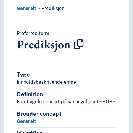
Ressurser
Generelt
Prediksjon
Resultater
Rettigheter
Revisjon
Revitalisering
Preferred term
Prediksjon
Risiko
Rådgivning
Samlervirksomhet
Sentralisering
Service
Type
Sikkerhet (Generelt)
Innholdsbeskrivende emne
Sikkerhetssystemer
Simulering
Definition
Skadebegrensning
Forutsigelse basert på sannsynlighet <BOB>
Skader
Skala
Broader concept
Stabilitet
Generelt
Standarder
Stillstand