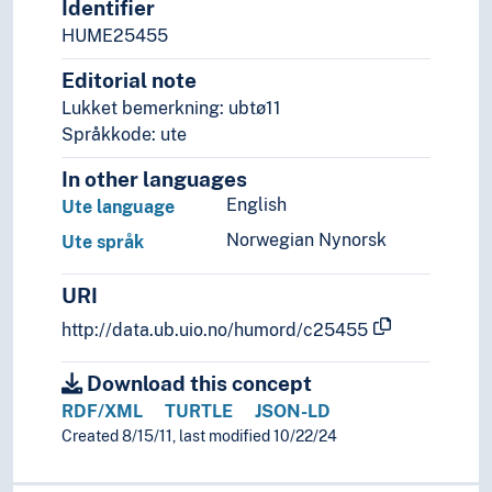
Identifier
Guaicuruanske språk
HUME25455
Hmong-mien språk
Indoeuropeiske språk
Editorial note
Japoniske språk
Lukket bemerkning: ubtø11
Kakua-Nukakan språk
Språkkode: ute
Karibiske språk
Kaukasiske språk
In other languages
Koreansk språk
English
Ute language
Mataguyanske språk
Norwegian Nynorsk
Ute språk
Munda språk (Språkfamilie)
Nostratiske hypotese
URI
Paleoasiatiske språk
Panoanske språk
http://data.ub.uio.no/humord/c25455
Papuanske språk
Sinotibetanske språk
Download this concept
Språkisolat
RDF/XML
TURTLE
JSON-LD
Tai språk
Created 8/15/11, last modified 10/22/24
Ugrupperte språk
Uralske språk