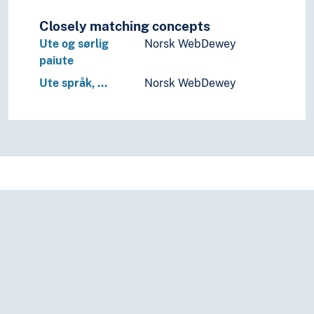
Viet-muong språk
Closely matching concepts
Substrat
Ute og sørlig
Norsk WebDewey
Særspråk
paiute
Truede språk
Verdensspråk
Ute språk, …
Norsk WebDewey
Språkevnen
Språkhistorie
Språkkultur
Tid i enheter, stadier og perioder