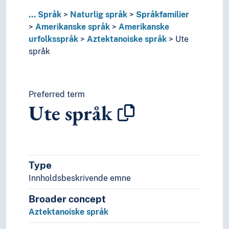
Penute språk
Puelche språk
...
Språk
Naturlig språk
Språkfamilier
Salish språk
Amerikanske språk
Amerikanske
Sioux språk (Språkgruppe)
urfolksspråk
Aztektanoiske språk
Ute
Taraskisk språk
språk
Timucua språk
Trumai språk
Tunica språk
Preferred term
Wakashan språk
Ute språk
Warao språk
Yagua språk
Yunga språk
Eskimoisk-aleutiske språk
Australske språk
Type
Austroasiatiske språk
Innholdsbeskrivende emne
Austronesiske språk
Caddoanske språk
Broader concept
Chon språk
Aztektanoiske språk
Dravidiske språk