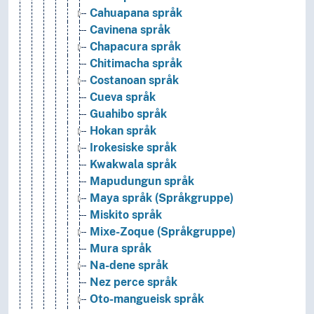
Cahuapana språk
Cavinena språk
Chapacura språk
Chitimacha språk
Costanoan språk
Cueva språk
Guahibo språk
Hokan språk
Irokesiske språk
Kwakwala språk
Mapudungun språk
Maya språk (Språkgruppe)
Miskito språk
Mixe-Zoque (Språkgruppe)
Mura språk
Na-dene språk
Nez perce språk
Oto-mangueisk språk