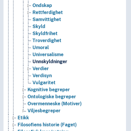
Ondskap
Rettferdighet
Samvittighet
Skyld
Skyldfrihet
Troverdighet
Umoral
Universalisme
Unnskyldninger
Verdier
Verdisyn
Vulgaritet
Kognitive begreper
Ontologiske begreper
Overmenneske (Motiver)
Viljesbegreper
Etikk
Filosofiens historie (Faget)