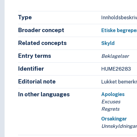
Type
Innholdsbeskri
Broader concept
Etiske begrepe
Related concepts
Skyld
Entry terms
Beklagelser
Identifier
HUME26283
Editorial note
Lukket bemerkn
In other languages
Apologies
Excuses
Regrets
Orsakingar
Unnskyldninga