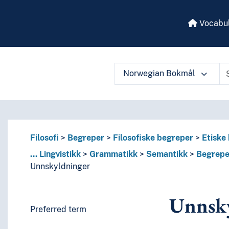
Vocabul
Norwegian Bokmål
 vocabulary contents by a criterion
Filosofi
Begreper
Filosofiske begreper
Etiske
...
Lingvistikk
Grammatikk
Semantikk
Begrepe
Unnskyldninger
Unnsk
Preferred term