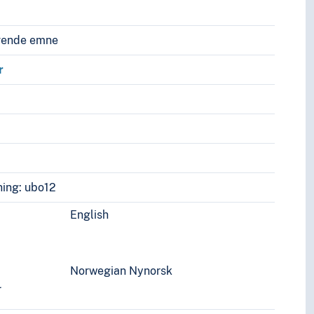
vende emne
r
ing: ubo12
English
Norwegian Nynorsk
r