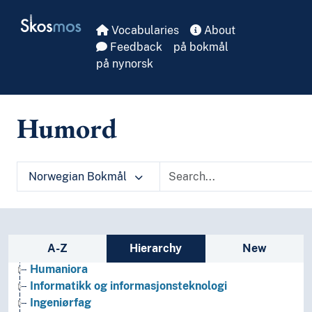
Skip to main
Skosmos
Vocabularies
About
Feedback
på bokmål
på nynorsk
Arkeologi
Humord
Bibliotekvitenskap
Filosofi
Folkegrupper
Formtermer
Norwegian Bokmål
Fritid og sport
Generelt
Geografiske navn og historiske stedsnavn
Helse
Sidebar listing: list and traverse vocabula
A-Z
Hierarchy
New
Historie og historiefaget
Humaniora
Informatikk og informasjonsteknologi
Ingeniørfag