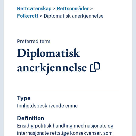
Romrett
Sanksjoner (Folkerett)
Rettsvitenskap
Rettsområder
Sannhetskommisjoner
Folkerett
Diplomatisk anerkjennelse
Statsansvar
Suverenitetsprinsippet
Territorial integritet
Preferred term
Territorialrett
Diplomatisk
Territorier
Traktatrett
anerkjennelse
Utviklingsrett
Komparativ rettsvitenskap
Kritisk jus
Offentlig orden
Offentlig rett
Type
Privatrett
Innholdsbeskrivende emne
Rettsfilosofi
Rettshistorie
Definition
Rettshåndhevelse
Ensidig politisk handling med nasjonale og
Rettsoppfatning
internasjonale rettslige konsekvenser, som