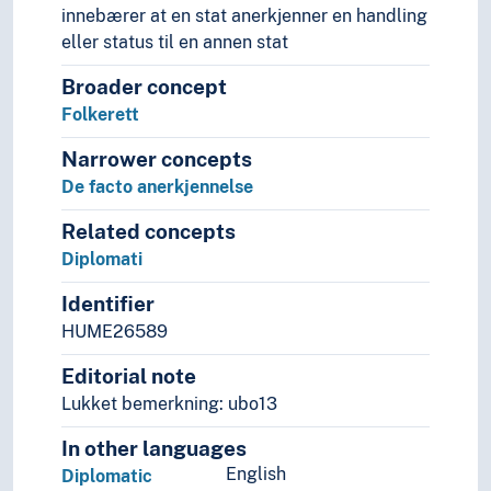
Rettsteori
innebærer at en stat anerkjenner en handling
Utlendingsrett
eller status til en annen stat
Rettssikkerhet
Broader concept
Rettssystemer
Folkerett
Samfunnsvitenskap
Språk
Narrower concepts
Tid i enheter, stadier og perioder
De facto anerkjennelse
Related concepts
Diplomati
Identifier
HUME26589
Editorial note
Lukket bemerkning: ubo13
In other languages
English
Diplomatic