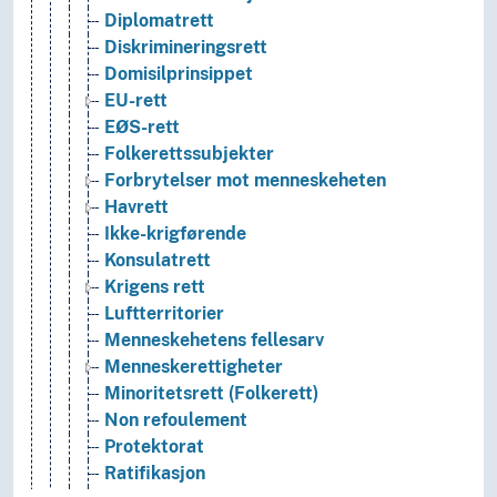
Diplomatrett
Diskrimineringsrett
Domisilprinsippet
EU-rett
EØS-rett
Folkerettssubjekter
Forbrytelser mot menneskeheten
Havrett
Ikke-krigførende
Konsulatrett
Krigens rett
Luftterritorier
Menneskehetens fellesarv
Menneskerettigheter
Minoritetsrett (Folkerett)
Non refoulement
Protektorat
Ratifikasjon