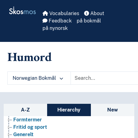
Skip to main
Skosmos
Vocabularies
About
Feedback
på bokmål
på nynorsk
Humord
Norwegian Bokmål
Arkeologi
Bibliotekvitenskap
Filosofi
Sidebar listing: list and traverse vocabula
A-Z
Hierarchy
New
Folkegrupper
Formtermer
Fritid og sport
Generelt