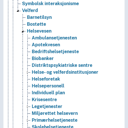
Symbolsk interaksjonisme
Velferd
Barnetilsyn
Bostøtte
Helsevesen
Ambulansetjenesten
Apotekvesen
Bedriftshelsetjeneste
Biobanker
Distriktspsykiatriske sentre
Helse- og velferdsinstitusjoner
Helseforetak
Helsepersonell
Individuell plan
Krisesentre
Legetjenester
Miljørettet helsevern
Primærhelsetjeneste
Skolehelsetjeneste