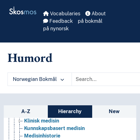
Etiologi
Skip to main
Skosmos
Evolusjonær medisin
Vocabularies
About
Farmakologi
Feedback
på bokmål
Fjellmedisin
på nynorsk
Forebyggende medisin
Fysiologi
Fødselsvitenskap
Humord
Førstehjelp
Genetikk
Gynekologi
Hematologi
Norwegian Bokmål
Idrettsmedisin
Indremedisin
Intensivmedisin
Kasus (Medisin)
Sidebar listing: list and traverse vocabula
A-Z
Hierarchy
New
Kiropraktikk
Klinisk medisin
Kunnskapsbasert medisin
Medisinhistorie