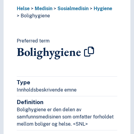
Kunst
Lingvistikk
Helse
Medisin
Sosialmedisin
Hygiene
Litteratur
Bolighygiene
Navn, personer og skikkelser
Næringsliv og økonomi
Pedagogikk
Preferred term
Psykologi
Bolighygiene
Realfag
Religionsvitenskap
Rettsvitenskap
Samfunnsvitenskap
Språk
Type
Tid i enheter, stadier og perioder
Innholdsbeskrivende emne
Definition
Bolighygiene er den delen av
samfunnsmedisinen som omfatter forholdet
mellom boliger og helse. <SNL>