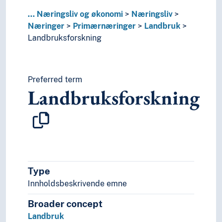
Produksjon
Økonomi
...
Næringsliv og økonomi
Næringsliv
Pedagogikk
Næringer
Primærnæringer
Landbruk
Psykologi
Landbruksforskning
Realfag
Religionsvitenskap
Rettsvitenskap
Preferred term
Samfunnsvitenskap
Landbruksforskning
Språk
Tid i enheter, stadier og perioder
Type
Innholdsbeskrivende emne
Broader concept
Landbruk