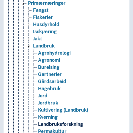
Primærnæringer
Fangst
Fiskerier
Husdyrhold
Isskjæring
Jakt
Landbruk
Agrohydrologi
Agronomi
Bureising
Gartnerier
Gårdsarbeid
Hagebruk
Jord
Jordbruk
Kultivering (Landbruk)
Kverning
Landbruksforskning
Permakultur