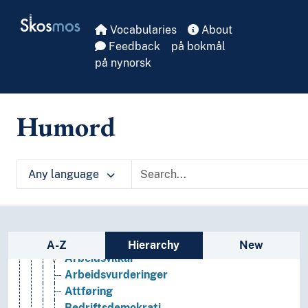
Skip to main
Arbeidslivsrelasjoner
Skosmos
Arbeidsmarked
Vocabularies
About
Arbeidsmiljø
Feedback
på bokmål
Arbeidsmobilitet
på nynorsk
Arbeidsmoral
Arbeidsorganisering
Arbeidsplasser
Humord
Arbeidsprosesser
Arbeidstid
Arbeidstilbud
Any language
Arbeidstillatelse
Arbeidstilsyn
Arbeidstvister
Arbeidsuførhet
Sidebar listing: list and traverse vocabula
Arbeidsulykker
A-Z
Hierarchy
New
Arbeidsvilkår
Arbeidsvurderinger
Attføring
Bedriftsdemokrati