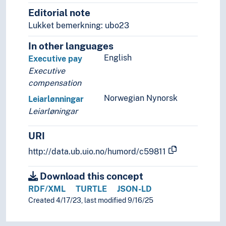
Editorial note
Teori og metode (Samfunnsvitenskap)
Språk
Lukket bemerkning: ubo23
Tid i enheter, stadier og perioder
In other languages
English
Executive pay
Executive
compensation
Norwegian Nynorsk
Leiarlønningar
Leiarløningar
URI
http://data.ub.uio.no/humord/c59811
Download this concept
RDF/XML
TURTLE
JSON-LD
Created 4/17/23, last modified 9/16/25