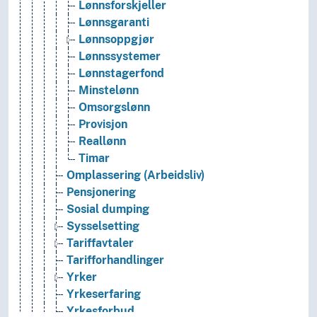
Lønnsforskjeller
Lønnsgaranti
Lønnsoppgjør
Lønnssystemer
Lønnstagerfond
Minstelønn
Omsorgslønn
Provisjon
Reallønn
Timar
Omplassering (Arbeidsliv)
Pensjonering
Sosial dumping
Sysselsetting
Tariffavtaler
Tarifforhandlinger
Yrker
Yrkeserfaring
Yrkesforbud