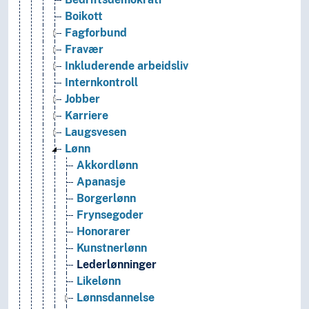
Boikott
Fagforbund
Fravær
Inkluderende arbeidsliv
Internkontroll
Jobber
Karriere
Laugsvesen
Lønn
Akkordlønn
Apanasje
Borgerlønn
Frynsegoder
Honorarer
Kunstnerlønn
Lederlønninger
Likelønn
Lønnsdannelse