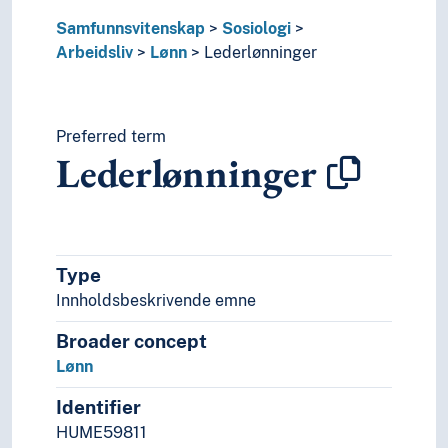
Yrkesstolthet
Samfunnsvitenskap
Sosiologi
Kriminologi
Arbeidsliv
Lønn
Lederlønninger
Samfunn
Samfunnstilstand
Sexologi
Sosiale aspekter
Preferred term
Lederlønninger
Sosiale bevegelser
Sosiale kontrakter
Sosiale problemer
Sosiale prosesser
Sosiale relasjoner
Type
Sosiale strukturer
Innholdsbeskrivende emne
Sosiale ulikheter
Sosialstatistikk
Broader concept
Sosiologiske teorier
Lønn
Symbolsk interaksjonisme
Velferd
Identifier
Statistikk
HUME59811
Statsvitenskap