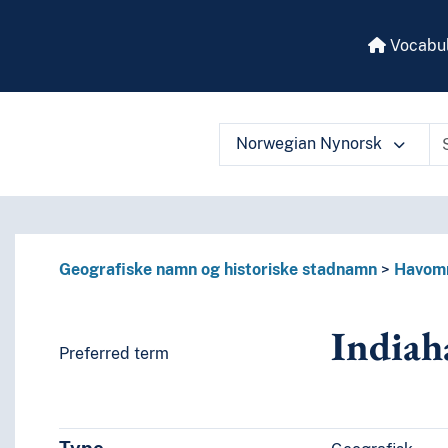
Vocabul
Norwegian Nynorsk
 vocabulary contents by a criterion
Geografiske namn og historiske stadnamn
Havom
Indiah
Preferred term