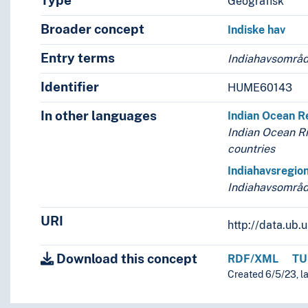
Type
Geografisk
Broader concept
Indiske hav
Entry terms
Indiahavsområ
Identifier
HUME60143
In other languages
Indian Ocean R
Indian Ocean R
countries
Indiahavsregio
Indiahavsområ
URI
http://data.ub
Download this concept
RDF/XML
TU
Created 6/5/23, l