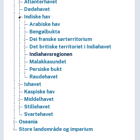
Atlanterhavet
Dødehavet
Indiske hav
Arabiske hav
Bengalbukta
Dei franske sørterritorium
Det britiske territoriet i Indiahavet
Indiahavsregionen
Malakkasundet
Persiske bukt
Raudehavet
Ishavet
Kaspiske hav
Middelhavet
Stillehavet
Svartehavet
Oseania
Store landområde og imperium