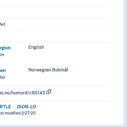
det
English
egion
im
Norwegian Bokmål
nen
det
.uio.no/humord/c60143
RTLE
JSON-LD
ast modified 2/27/25