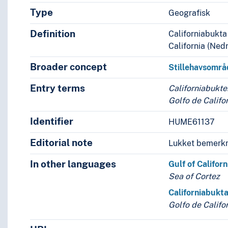
Type
Geografisk
Definition
Californiabukta
California (Ned
Broader concept
Stillehavsområ
Entry terms
Californiabukte
Golfo de Califo
Identifier
HUME61137
Editorial note
Lukket bemerkn
In other languages
Gulf of Californ
Sea of Cortez
Californiabukt
Golfo de Califo