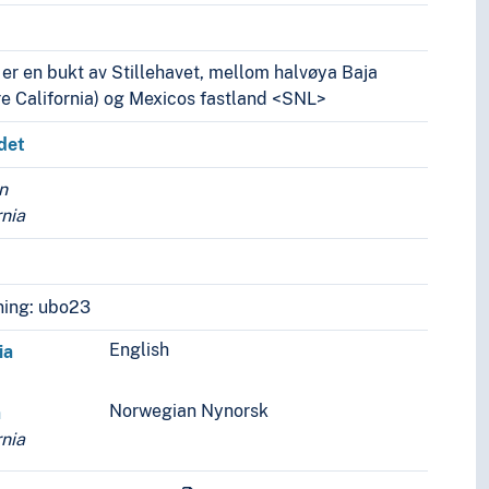
 er en bukt av Stillehavet, mellom halvøya Baja
re California) og Mexicos fastland <SNL>
det
n
rnia
ing: ubo23
English
ia
Norwegian Nynorsk
a
rnia