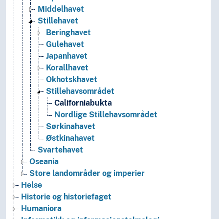
Middelhavet
Stillehavet
Beringhavet
Gulehavet
Japanhavet
Korallhavet
Okhotskhavet
Stillehavsområdet
Californiabukta
Nordlige Stillehavsområdet
Sørkinahavet
Østkinahavet
Svartehavet
Oseania
Store landområder og imperier
Helse
Historie og historiefaget
Humaniora