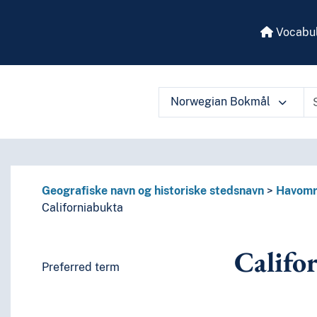
Vocabul
Norwegian Bokmål
 vocabulary contents by a criterion
Geografiske navn og historiske stedsnavn
Havomr
Californiabukta
Califo
Preferred term