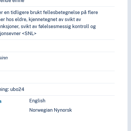
vende emne
 en tidligere brukt fellesbetegnelse på flere
 hos eldre, kjennetegnet av svikt av
unksjoner, svikt av følelsesmessig kontroll og
sjonsevner <SNL>
sinn
ing: ubo24
English
a
Norwegian Nynorsk