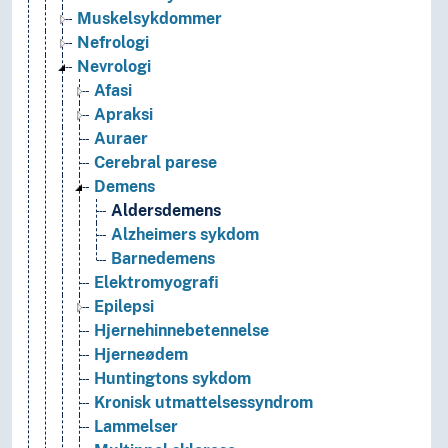
Muskelsykdommer
Nefrologi
Nevrologi
Afasi
Apraksi
Auraer
Cerebral parese
Demens
Aldersdemens
Alzheimers sykdom
Barnedemens
Elektromyografi
Epilepsi
Hjernehinnebetennelse
Hjerneødem
Huntingtons sykdom
Kronisk utmattelsessyndrom
Lammelser