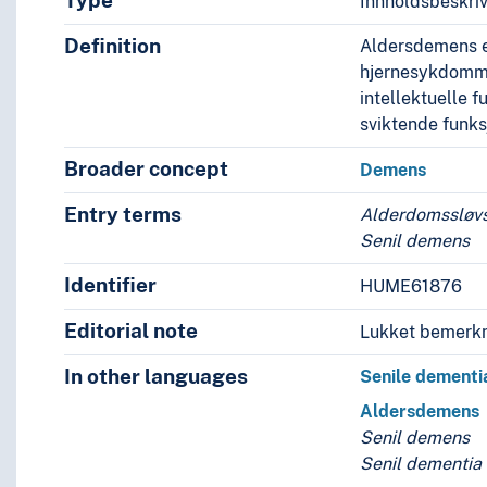
Type
Innholdsbeskri
Definition
Aldersdemens er
hjernesykdommer
intellektuelle f
sviktende funk
Broader concept
Demens
Entry terms
Alderdomssløv
Senil demens
Identifier
HUME61876
Editorial note
Lukket bemerkn
In other languages
Senile dementi
Aldersdemens
Senil demens
Senil dementia