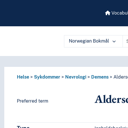
Vocabul
Norwegian Bokmål
 vocabulary contents by a criterion
Helse
Sykdommer
Nevrologi
Demens
Alder
Alders
Preferred term