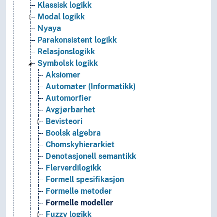
Klassisk logikk
Modal logikk
Nyaya
Parakonsistent logikk
Relasjonslogikk
Symbolsk logikk
Aksiomer
Automater (Informatikk)
Automorfier
Avgjørbarhet
Bevisteori
Boolsk algebra
Chomskyhierarkiet
Denotasjonell semantikk
Flerverdilogikk
Formell spesifikasjon
Formelle metoder
Formelle modeller
Fuzzy logikk