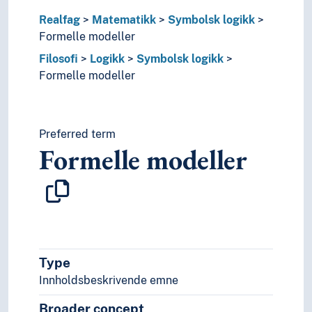
Predikatlogikk
Programsemantikk
Realfag
Matematikk
Symbolsk logikk
Rekursjonsteori
Formelle modeller
Samtidighet (Symbolsk logikk)
Filosofi
Logikk
Symbolsk logikk
Spesifikasjoner
Formelle modeller
Spesifikasjonsspråk
Typeteori
Uendelighet
Preferred term
Transcendental logikk
Formelle modeller
Utsagnslogikk
Vaisesika
Folkegrupper
Formtermer
Fritid og sport
Generelt
Geografiske navn og historiske stedsnavn
Type
Helse
Innholdsbeskrivende emne
Historie og historiefaget
Humaniora
Broader concept