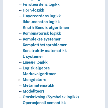
Førsteordens logikk
Horn-logikk
Høyereordens logikk
Ikke-monoton logikk
Knuth-Bendix-algoritmen
Kombinatorisk logikk
Komplekse systemer
Kompletthetsproblemer
Konstruktiv matematikk
L-systemer
Lineær logikk
Logisk algebra
Markovalgoritmer
Mengdelære
Metamatematikk
Modellteori
Omskrivning (Symbolsk logikk)
Operasjonell semantikk