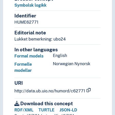
Informatikk og informasjonsteknologi
Symbolsk logikk
Ingeniørfag
Kulturkunnskap
Identifier
Kunst
HUME62771
Lingvistikk
Editorial note
Litteratur
Lukket bemerkning: ubo24
Navn, personer og skikkelser
Næringsliv og økonomi
In other languages
Pedagogikk
English
Formal models
Psykologi
Norwegian Nynorsk
Realfag
Formelle
modellar
Matematikk
Abakuser
URI
Algebra
Anvendt matematikk
http://data.ub.uio.no/humord/c62771
Aritmetikk
Etnomatematikk
Download this concept
Geometri
RDF/XML
TURTLE
JSON-LD
Gresk matematikk