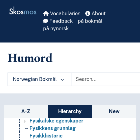
Adsorpsjon
Skip to main
Skosmos
Akustikk
Vocabularies
About
Anvendt fysikk
Feedback
på bokmål
Atomfysikk
på nynorsk
Beregningsfysikk
Bevaringslover (Fysikk)
Bevegelse
Humord
Biofysikk
Bølger
Eksperimentalfysikk
Elektrisitet
Norwegian Bokmål
Energetikk
Eteren
Farger
Faste stoffer
Sidebar listing: list and traverse vocabula
A-Z
Hierarchy
New
Feltteorier
Fysikalske egenskaper
Fysikkens grunnlag
Fysikkhistorie