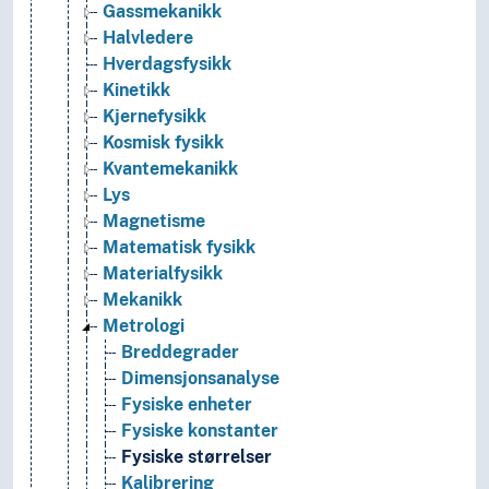
Gassmekanikk
Halvledere
Hverdagsfysikk
Kinetikk
Kjernefysikk
Kosmisk fysikk
Kvantemekanikk
Lys
Magnetisme
Matematisk fysikk
Materialfysikk
Mekanikk
Metrologi
Breddegrader
Dimensjonsanalyse
Fysiske enheter
Fysiske konstanter
Fysiske størrelser
Kalibrering