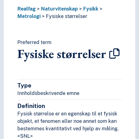
Geovitenskap
Kjemi
Realfag
Naturvitenskap
Fysikk
Livsvitenskaper
Metrologi
Fysiske størrelser
Natur
Nevrovitenskap
Religionsvitenskap
Preferred term
Rettsvitenskap
Fysiske størrelser
Samfunnsvitenskap
Språk
Tid i enheter, stadier og perioder
Type
Innholdsbeskrivende emne
Definition
Fysisk størrelse er en egenskap til et fysisk
objekt, et fenomen eller noe annet som kan
bestemmes kvantitativt ved hjelp av måling.
<SNL>