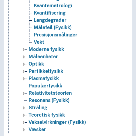
Kvantemetrologi
Kvantifisering
Lengdegrader
Målefeil (Fysikk)
Presisjonsmålinger
Vekt
Moderne fysikk
Måleenheter
Optikk
Partikkelfysikk
Plasmafysikk
Populærfysikk
Relativitetsteorien
Resonans (Fysikk)
Stråling
Teoretisk fysikk
Vekselvirkninger (Fysikk)
Væsker