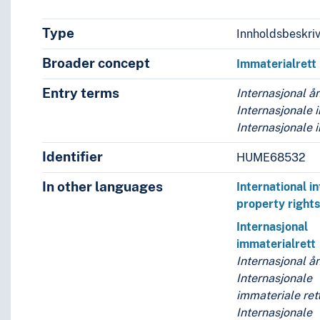
Type
Innholdsbeskri
Broader concept
Immaterialrett
Entry terms
Internasjonal å
Internasjonale 
Internasjonale i
Identifier
HUME68532
In other languages
International i
property right
Internasjonal
immaterialrett
Internasjonal å
Internasjonale
immateriale ret
Internasjonale