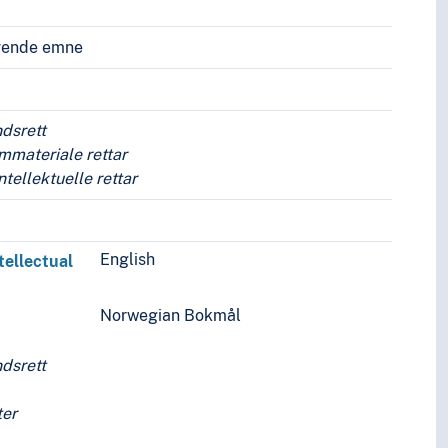
vende emne
ndsrett
immateriale rettar
ntellektuelle rettar
English
ntellectual
s
Norwegian Bokmål
ndsrett
ter