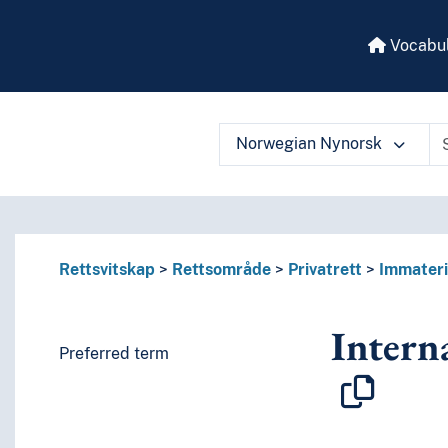
Vocabul
Norwegian Nynorsk
 vocabulary contents by a criterion
Rettsvitskap
Rettsområde
Privatrett
Immateri
Intern
Preferred term