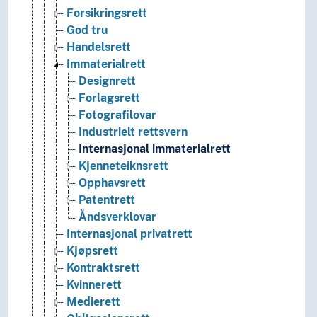
Forsikringsrett
God tru
Handelsrett
Immaterialrett
Designrett
Forlagsrett
Fotografilovar
Industrielt rettsvern
Internasjonal immaterialrett
Kjenneteiknsrett
Opphavsrett
Patentrett
Åndsverklovar
Internasjonal privatrett
Kjøpsrett
Kontraktsrett
Kvinnerett
Medierett