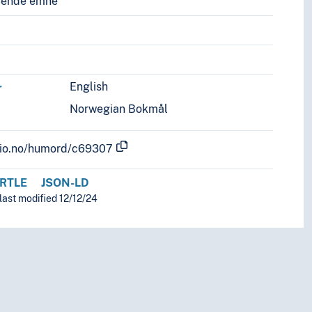
vende emne
English
r
Norwegian Bokmål
.uio.no/humord/c69307
RTLE
JSON-LD
last modified 12/12/24