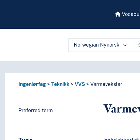
Vocabul
Norwegian Nynorsk
 vocabulary contents by a criterion
Ingeniørfag
Teknikk
VVS
Varmevekslar
Varmev
Preferred term