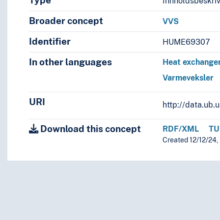
Type
Innholdsbeskri
Broader concept
VVS
Identifier
HUME69307
In other languages
Heat exchange
Varmeveksler
URI
http://data.ub
Download this concept
RDF/XML
TU
Created 12/12/24, 