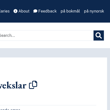
aries
About
Feedback
på bokmål
på nynorsk
ekslar