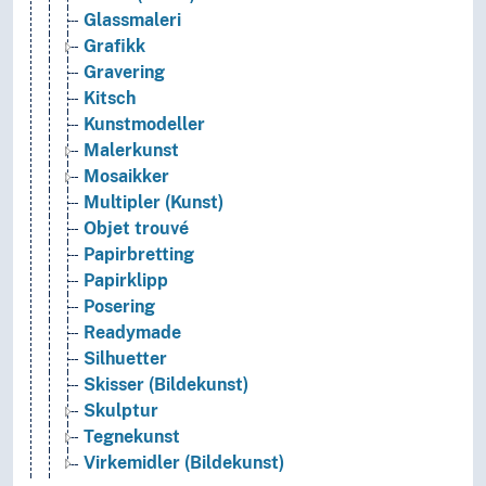
Glassmaleri
Grafikk
Gravering
Kitsch
Kunstmodeller
Malerkunst
Mosaikker
Multipler (Kunst)
Objet trouvé
Papirbretting
Papirklipp
Posering
Readymade
Silhuetter
Skisser (Bildekunst)
Skulptur
Tegnekunst
Virkemidler (Bildekunst)