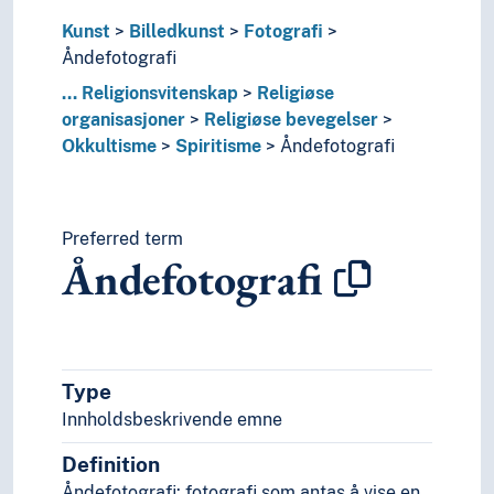
Design
Film
Kunst
Billedkunst
Fotografi
Folkekunst
Åndefotografi
Improvisasjon
...
Religionsvitenskap
Religiøse
Kalligrafi
organisasjoner
Religiøse bevegelser
Kunstforståelse
Okkultisme
Spiritisme
Åndefotografi
Kunsthistorie
Kunsthistorie (Faget)
Kunsthåndverk
Preferred term
Kunstnergrupper
Åndefotografi
Kunstnerisk virksomhet
Kunstnertekster
Kunstpsykologi
Levende bilder
Musikk
Type
Scenekunst
Innholdsbeskrivende emne
Stil (Kunst)
Visuell kultur
Definition
Lingvistikk
Åndefotografi: fotografi som antas å vise en