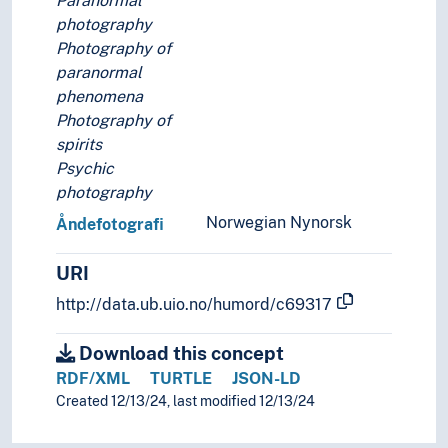
Paranormal
(religiøse organisasjoner etter enkeltreligioner)
photography
Geistlighet
Photography of
Klostervesen
paranormal
Munkeordener
phenomena
Nonneordener
Photography of
Religiøse bevegelser
spirits
Gnostisisme
Psychic
Hinduistiske bevegelser
photography
Islamske bevegelser
Norwegian Nynorsk
Åndefotografi
Jesidismen
Jødiske bevegelser
URI
Kristne kirker, trossamfunn og bevegelser
http://data.ub.uio.no/humord/c69317
Nye religioner
Okkultisme
Download this concept
Esoterisme
RDF/XML
TURTLE
JSON-LD
Hermetisme
Created 12/13/24, last modified 12/13/24
Nær-døden-opplevelser
Spiritisme