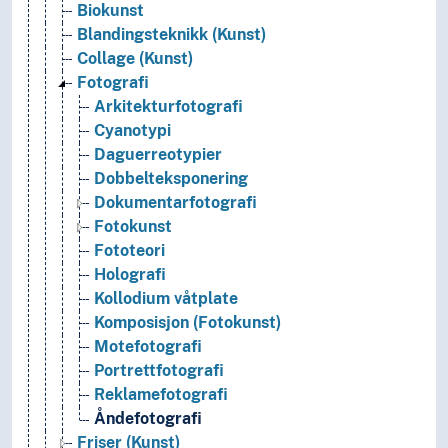
Biokunst
Blandingsteknikk (Kunst)
Collage (Kunst)
Fotografi
Arkitekturfotografi
Cyanotypi
Daguerreotypier
Dobbelteksponering
Dokumentarfotografi
Fotokunst
Fototeori
Holografi
Kollodium våtplate
Komposisjon (Fotokunst)
Motefotografi
Portrettfotografi
Reklamefotografi
Åndefotografi
Friser (Kunst)