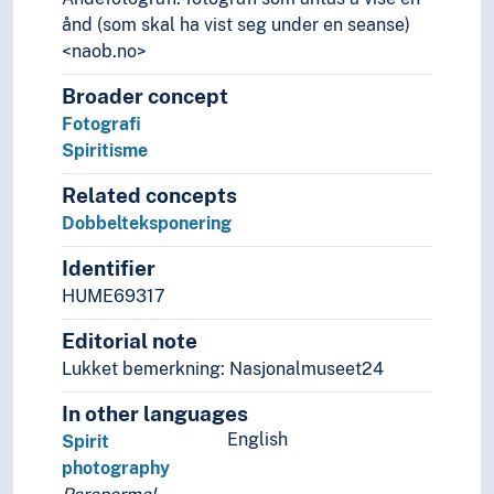
Litteratur
ånd (som skal ha vist seg under en seanse)
Navn, personer og skikkelser
<naob.no>
Næringsliv og økonomi
Pedagogikk
Broader concept
Psykologi
Fotografi
Realfag
Spiritisme
Religionsvitenskap
Related concepts
Helligdommer
Dobbelteksponering
Interreligiøse relasjoner
Mytologi (Religion)
Identifier
Religion
HUME69317
Religionsantropologi
Religionsfenomenologi
Editorial note
Religionsforfølgelse
Lukket bemerkning: Nasjonalmuseet24
Religionskritikk
Religiøs symbolikk
In other languages
Religiøse doktriner
English
Spirit
Religiøse kilder
photography
Religiøse organisasjoner