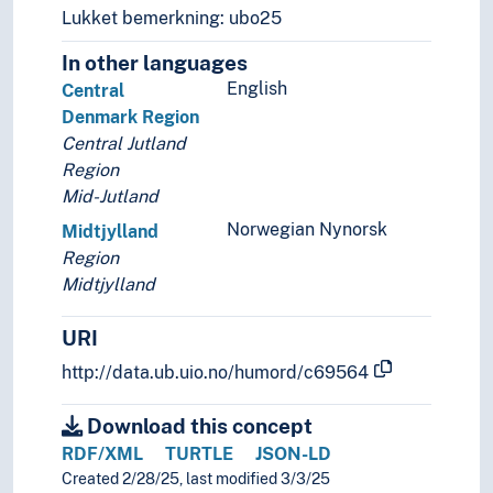
Lukket bemerkning: ubo25
Holarktiske region
Palearktis
In other languages
Havområder
English
Central
Oseania
Denmark Region
Store landområder og imperier
Central Jutland
Helse
Region
Historie og historiefaget
Mid-Jutland
Humaniora
Norwegian Nynorsk
Midtjylland
Informatikk og informasjonsteknologi
Region
Ingeniørfag
Midtjylland
Kulturkunnskap
Kunst
URI
Lingvistikk
Litteratur
http://data.ub.uio.no/humord/c69564
Navn, personer og skikkelser
Næringsliv og økonomi
Download this concept
Pedagogikk
RDF/XML
TURTLE
JSON-LD
Psykologi
Created 2/28/25, last modified 3/3/25