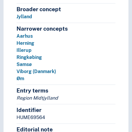
Romania
Broader concept
Russland
Jylland
Serbia
Slovakia
Narrower concepts
Slovenia
Aarhus
Spania
Herning
Storbritannia
Illerup
Sveits
Ringkøbing
Sverige
Samsø
Tsjekkia
Viborg (Danmark)
Tsjekkoslovakia
Øm
Tyrkia
Tyskland
Entry terms
Ukraina
Region Midtjylland
Ungarn
Vatikanstaten
Identifier
Østerrike
HUME69564
(Europa i områder/regioner)
Editorial note
(sjøer i Europa)