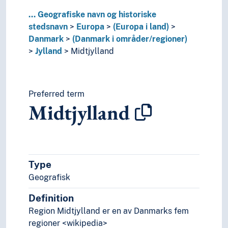
Island
Italia
...
Geografiske navn og historiske
Jugoslavia
stedsnavn
Europa
(Europa i land)
Kosovo
Danmark
(Danmark i områder/regioner)
Kroatia
Jylland
Midtjylland
Kypros
Latvia
Liechtenstein
Preferred term
Litauen
Midtjylland
Luxembourg (Stat)
Malta
Moldova
Monaco
Montenegro
Type
Nederland
Geografisk
Nord-Makedonia (Republikk)
Norge
Definition
Polen
Region Midtjylland er en av Danmarks fem
Portugal
regioner <wikipedia>