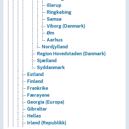
Illerup
Ringkøbing
Samsø
Viborg (Danmark)
Øm
Aarhus
Nordjylland
Region Hovedstaden (Danmark)
Sjælland
Syddanmark
Estland
Finland
Frankrike
Færøyene
Georgia (Europa)
Gibraltar
Hellas
Irland (Republikk)