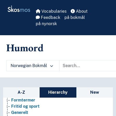
Skip to main
Skosmos
Vocabularies
About
Feedback
på bokmål
på nynorsk
Humord
Norwegian Bokmål
Arkeologi
Bibliotekvitenskap
Filosofi
Sidebar listing: list and traverse vocabula
A-Z
Hierarchy
New
Folkegrupper
Formtermer
Fritid og sport
Generelt