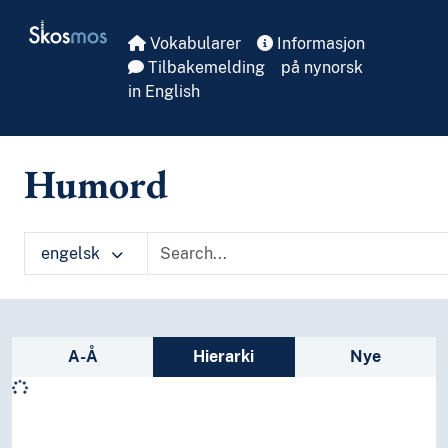
Skip to main
Skosmos
Vokabularer
Informasjon
Tilbakemelding
på nynorsk
in English
Humord
engelsk
Sidefelt: navigér i vokabularet på ulike m
A-Å
Hierarki
Nye